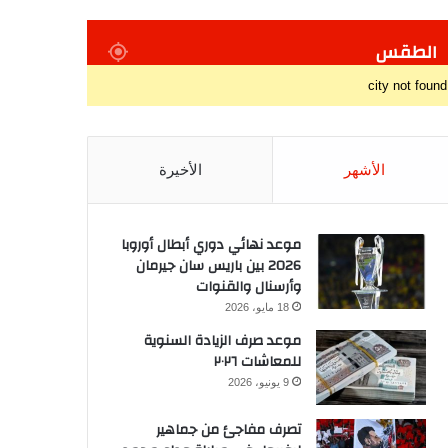
الطقس
city not found
الأشهر
الأخيرة
موعد نهائي دوري أبطال أوروبا
2026 بين باريس سان جيرمان
وأرسنال والقنوات
18 مايو، 2026
موعد صرف الزيادة السنوية
للمعاشات ٢٠٢٦
9 يونيو، 2026
تصرف مفاجئ من جماهير