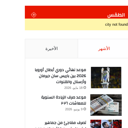
الطقس
city not found
الأشهر
الأخيرة
موعد نهائي دوري أبطال أوروبا
2026 بين باريس سان جيرمان
وأرسنال والقنوات
18 مايو، 2026
موعد صرف الزيادة السنوية
للمعاشات ٢٠٢٦
9 يونيو، 2026
تصرف مفاجئ من جماهير