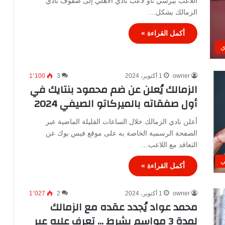
اللاعب بيرسي تاو لاعب نادي الأهلي إلى صفوف نادي
الزمالك بشكل…
أكمل القراءة »
ي
owner
1 أكتوبر، 2024
3
1٬100
الزمالك يُعلن عن ضم محمود بنتايك في
أول صفقاته بالميركاتو الصيفي 2024
أعلن نادي الزمالك خلال الساعات القليلة الماضية عبر
الصفحة الرسمية الخاصة به على موقع فيس بوك عن
التعاقد مع اللاعب…
ي
أكمل القراءة »
owner
1 أكتوبر، 2024
2
1٬027
محمد عواد يُجدد عقده مع الزمالك
لمدة 3 مواسم بشرط … تعرف عليه عبر