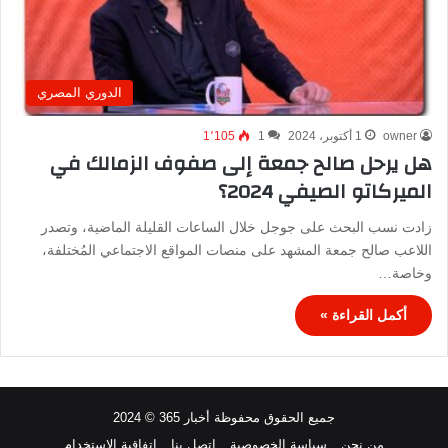
الدوري المصري
owner
1 أكتوبر، 2024
1
1٬105
هل يرحل صالح جمعة إلى صفوف الزمالك في
الميركاتو الصيفي 2024؟
زادت نسب البحث على جوجل خلال الساعات القليلة الماضية، وتصدر
اللاعب صالح جمعة المشهد على منصات المواقع الاجتماعي المُختلفة،
وخاصة…
أكمل القراءة »
جميع الحقوق محفوظة أخبار 365 © 2024
من نحن
سياسة الخصوصية
اتصل بنا
اتفاقية الاستخدام