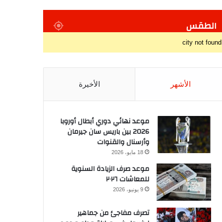
الطقس
city not found
الأشهر
الأخيرة
موعد نهائي دوري أبطال أوروبا
2026 بين باريس سان جيرمان
وأرسنال والقنوات
18 مايو، 2026
موعد صرف الزيادة السنوية
للمعاشات ٢٠٢٦
9 يونيو، 2026
تصرف مفاجئ من جماهير