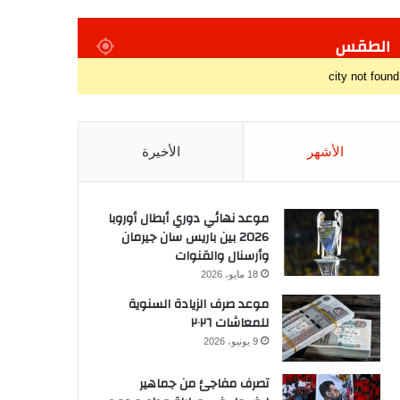
الطقس
city not found
الأشهر
الأخيرة
موعد نهائي دوري أبطال أوروبا
2026 بين باريس سان جيرمان
وأرسنال والقنوات
18 مايو، 2026
موعد صرف الزيادة السنوية
للمعاشات ٢٠٢٦
9 يونيو، 2026
تصرف مفاجئ من جماهير