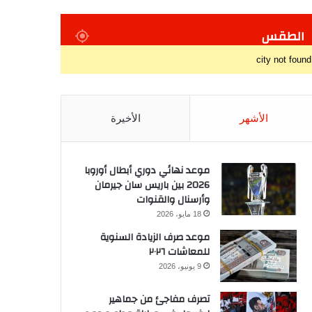
الطقس
city not found
الأشهر
الأخيرة
موعد نهائي دوري أبطال أوروبا
2026 بين باريس سان جيرمان
وأرسنال والقنوات
18 مايو، 2026
موعد صرف الزيادة السنوية
للمعاشات ٢٠٢٦
9 يونيو، 2026
تصرف مفاجئ من جماهير