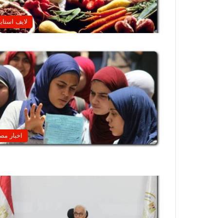
لايف استاي
اخبار مص