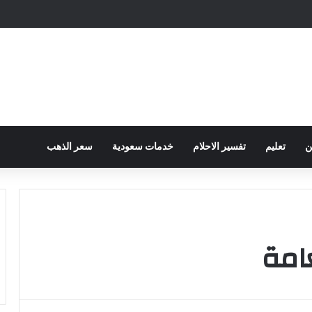
ح الكهرباء … وزارة التموين توجه تحذير لأصحاب المخابز من رفع أسعار الخبز السيا
ن
تعليم
تفسير الاحلام
خدمات سعودية
سعر الذهب
عامة