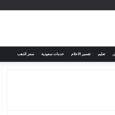
ح الكهرباء … وزارة التموين توجه تحذير لأصحاب المخابز من رفع أسعار الخبز السيا
ن
تعليم
تفسير الاحلام
خدمات سعودية
سعر الذهب