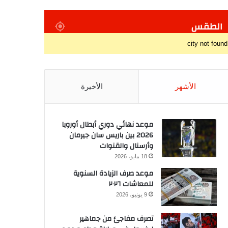
الطقس
city not found
الأشهر
الأخيرة
موعد نهائي دوري أبطال أوروبا
2026 بين باريس سان جيرمان
وأرسنال والقنوات
18 مايو، 2026
موعد صرف الزيادة السنوية
للمعاشات ٢٠٢٦
9 يونيو، 2026
تصرف مفاجئ من جماهير