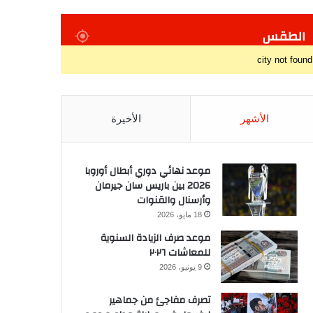
الطقس
city not found
الأشهر
الأخيرة
موعد نهائي دوري أبطال أوروبا
2026 بين باريس سان جيرمان
وأرسنال والقنوات
18 مايو، 2026
موعد صرف الزيادة السنوية
للمعاشات ٢٠٢٦
9 يونيو، 2026
تصرف مفاجئ من جماهير