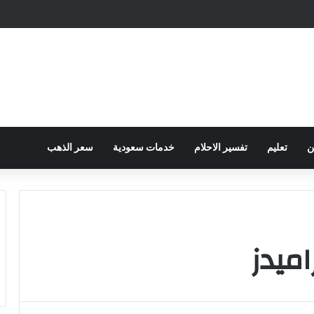
ح الكهرباء … وزارة التموين توجه تحذير لأصحاب المخابز من رفع أسعار الخبز السيا
ن
تعليم
تفسير الاحلام
خدمات سعودية
سعر الذهب
اميدز