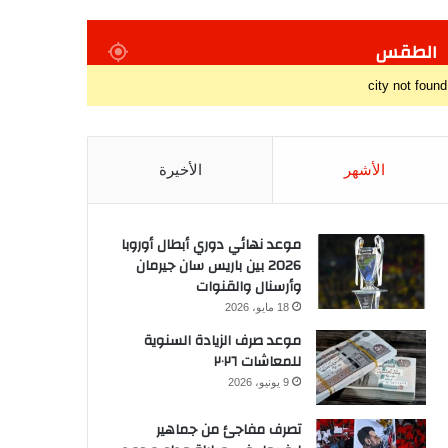
الطقس
city not found
الأشهر
الأخيرة
موعد نهائي دوري أبطال أوروبا
2026 بين باريس سان جيرمان
وأرسنال والقنوات
18 مايو، 2026
موعد صرف الزيادة السنوية
للمعاشات ٢٠٢٦
9 يونيو، 2026
تصرف مفاجئ من جماهير