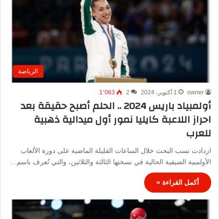
الرياضة
owner
1 أكتوبر، 2024
2
1٬063
أولمبياد باريس 2024 .. الحلم أصبح حقيقة بعد
احراز اللاعبة كايليا نمور أول ميدالية ذهبية
للعرب
ازدادت نسب البحث خلال الساعات القليلة الماضية على دورة الألعاب
الأولمبية الصيفية الحالية في نسختها الثالثة والثلاثين، والتي تُعرف باسم…
أكمل القراءة »