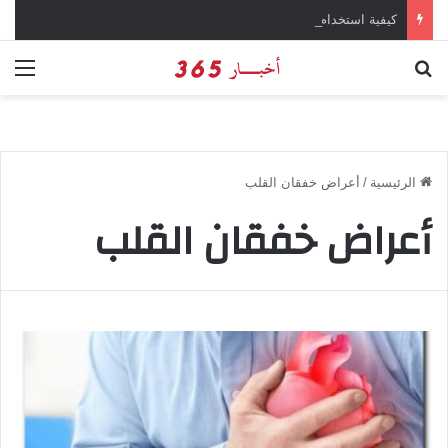
كيفية استخدام وتحميل تطبيق chatGPT وإجراء المحادثات المباشرة والمراسلات الفورية
بحث عن
الق
الرئيسية
/
أعراض خفقان القلب
أعراض خفقان القلب