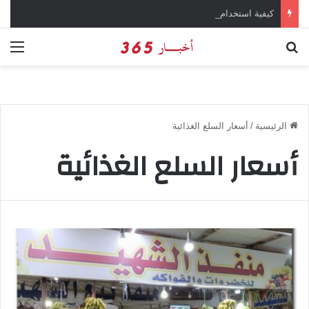
كيفية استخدام وتحميل تطبيق chatGPT وإجراء المحادثات المباشرة والمراسلات الفورية
بحث عن
الق
الرئيسية
/
أسعار السلع الغذائية
أسعار السلع الغذائية