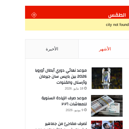
الطقس
city not found
الأشهر
الأخيرة
موعد نهائي دوري أبطال أوروبا
2026 بين باريس سان جيرمان
وأرسنال والقنوات
18 مايو، 2026
موعد صرف الزيادة السنوية
للمعاشات ٢٠٢٦
9 يونيو، 2026
تصرف مفاجئ من جماهير