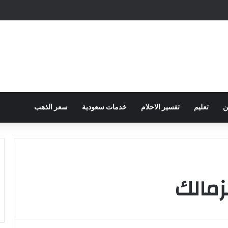
ح الكهرباء … وزارة التموين توجه تحذير لأصحاب المخابز من رفع أسعار الخبز السيا
ن
تعليم
تفسير الاحلام
خدمات سعودية
سعر الذهب
لزمالك