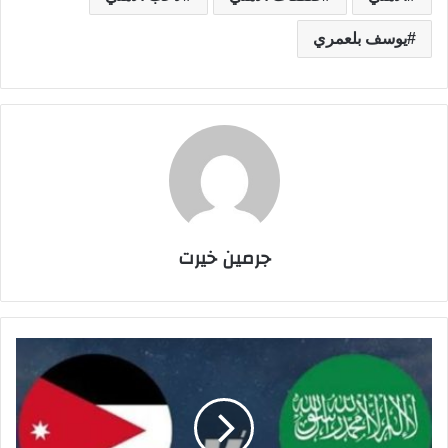
يوسف بلعمري
جرمين خيرت
م
ش
ا
ه
د