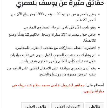
حقائق مثيرة عن يوسف بلعمري
يعتبر بلعمري من مواليد 20 سبتمبر 1998 وهو يبلغ الآن من
العمر 27 عام.
وهو يلعب الآن في نادي الرجاء البيضاوي المغربي
خاض خلال مسيرته 197 مباراة وسجل خلالهم 12 هدفًا وصنع
33 هدفًا.
اقتصرت معظم مشاركاته مع منتخب المغرب للمحليين.
لم يشارك مع منتخب المغرب الأول سوى في ثلاث مباريات
خلال تصفيات كأس العالم وأحرز خلالهم هدف واحد.
وقد أبدى بلعمري موافقة على الانتقال للأهلي على الرغم من
تلقيه عروض مميزة من روسيا والخليج.
أضطلع على:
جماهير ليفربول تفاجئ محمد صلاح عند نزوله في
مباراة برايتون
الاهلي
صفقات الاهلي
لاعب الاهلي