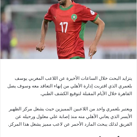
ر
ي
د
ا
إ
ل
ك
ت
ر
و
ن
يتزايد البحث خلال الساعات الأخيرة عن اللاعب المغربي يوسف
ي
بلعمري الذي اقتربت إدارة الأهلي من إنهاء التعاقد معه وسوف يصل
ا
القاهرة خلال الأيام المقبلة لتوقيع الكشف الطبي.
ويعتبر بلعمري واحد من اللاعبين المميزين حيث يشغل مركز الظهير
الأيسر الذي يعاني الأهلي منه منذ إصابة علي معلول ورحيله عن
الفريق لذلك يبحث المارد الأحمر عن لاعب مميز يشغل هذا المركز.