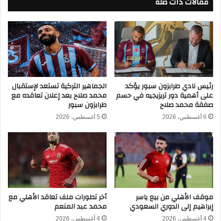
مقالات ذات صلة
ز
ب
ع
ث
ل
م
ى
ب
ا
ا
ل
ش
س
ر
ع
ف
و
رئيس نادي طرابزون سبور يؤكد
الجماهير التركية تستعد لإستقبال
ي
على أهمية دور تريزيجيه في حسم
محمد صلاح بعد إعلان تعاقده مع
د
صفقة محمد صلاح
طرابزون سبور
ن
ي
ص
ة
6 أغسطس، 2026
5 أغسطس، 2026
ف
ف
ن
ي
ه
ن
ا
ص
ئ
ف
ي
ن
ك
ه
موقف الأهلي من بيع ياسر
أخر تطورات ملف تعاقد الأهلي مع
أ
ا
إبراهيم إلى الدوري السعودي
محمد عبد المنعم
س
ئ
ا
ي
4 أغسطس، 2026
4 أغسطس، 2026