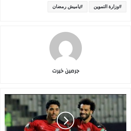
وزارة التموين
ياميش رمضان
جرمين خيرت
ص
ل
ا
ح
ف
ي