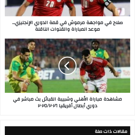
م
و
ا
صلاح في مواجهة مرموش في قمة الدوري الإنجليزي...
ج
موعد المباراة والقنوات الناقلة
ه
ة
م
م
ر
ش
م
ا
و
ه
ش
د
ف
ة
ي
م
ق
ب
م
ا
مشاهدة مباراة الأهلي وشبيبة القبائل بث مباشر في
ة
ر
دوري أبطال أفريقيا ٢٠٢٥/٢٠٢٦
ا
ا
ل
ة
د
ا
و
ل
ر
مقالات ذات صلة
أ