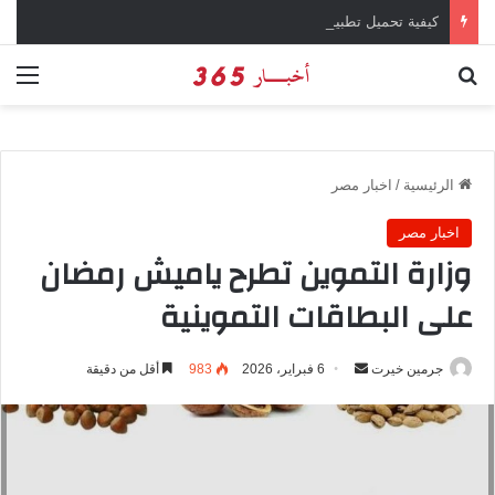
كيفية تحميل تطبيق تيمو temu للتسوق الإلكتروني عبر الإنترنت
بحث عن
الق
الرئيسية
/
اخبار مصر
اخبار مصر
وزارة التموين تطرح ياميش رمضان
على البطاقات التموينية
جرمين خيرت
أ
6 فبراير، 2026
983
أقل من دقيقة
ر
س
ل
ب