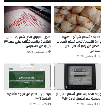
ي
ه
ا
ل
ل
ي
إ
و
ن
ش
ج
ب
ل
ي
ي
ب
بعد رفع أسعار شرائح الكهرباء …
عاجل …الزلزال الذي شعر به سكان
ز
وزارة التموين توجه تحذير لأصحاب
القاهرة والمحافظات على بعد ٣٨
ة
المخابز من رفع أسعار الخبز
كيلو من السويس
ي
ا
السياحي
.
ل
3 أغسطس، 2026
.
ق
5 أغسطس، 2026
.
ب
م
ا
و
ئ
ع
ل
د
ب
ا
ث
ل
م
وزارة الكهرباء تعلن أسعار الشرائح
رابط الإستعلام عن نتيجة الثانوية
م
ب
الجديدة بعد تطبيق زيادة ١٢٪
العامة ٢٠٢٦
ب
ا
ا
1 أغسطس، 2026
29 يوليو، 2026
ش