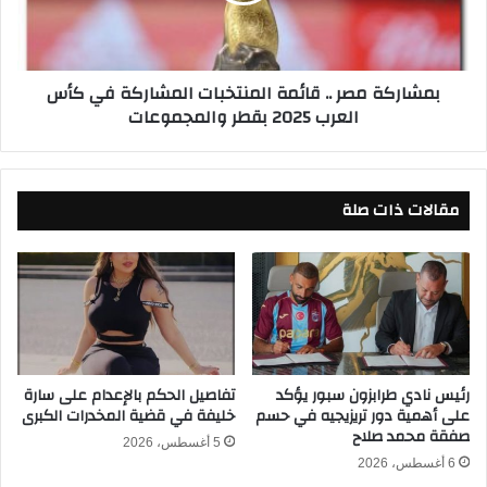
ك
م
ة
ع
م
ة
ص
بمشاركة مصر .. قائمة المنتخبات المشاركة في كأس
1
ر
العرب 2025 بقطر والمجموعات
4
.
/
.
1
ق
1
ا
/
مقالات ذات صلة
ئ
2
م
0
ة
2
ا
5
ل
ف
م
ي
ن
م
ت
خ
خ
رئيس نادي طرابزون سبور يؤكد
تفاصيل الحكم بالإعدام على سارة
ت
على أهمية دور تريزيجيه في حسم
خليفة في قضية المخدرات الكبرى
ب
صفقة محمد صلاح
ل
ا
5 أغسطس، 2026
ف
ت
6 أغسطس، 2026
م
ا