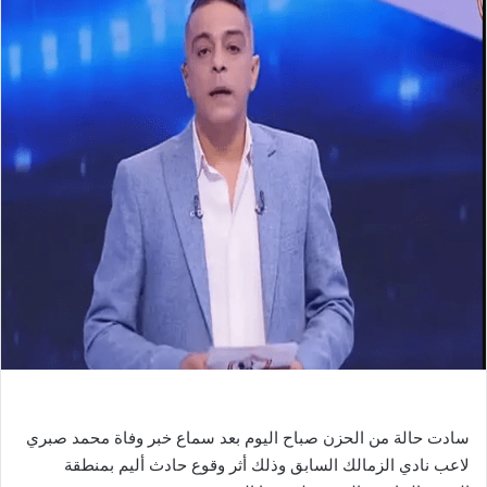
ل
ب
ر
ي
د
ا
إ
ل
ك
ت
ر
و
ن
ي
ا
سادت حالة من الحزن صباح اليوم بعد سماع خبر وفاة محمد صبري
لاعب نادي الزمالك السابق وذلك أثر وقوع حادث أليم بمنطقة