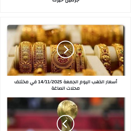
أ
س
ع
ا
ر
ا
ل
ذ
ه
أسعار الذهب اليوم الجمعة 14/11/2025 في مختلف
ب
محلات الصاغة
ا
ل
ي
ب
و
م
م
ش
ا
ا
ل
ر
ج