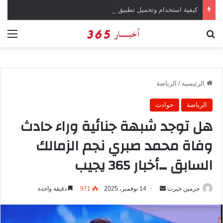
كيفية استخدام وتحميل تطبيق chatGPT وإجراء المحادثات المباشرة والمراسلات الفورية
بحث عن
الق
الرئيسية
/
الرياضة
الرياضة
حوادث
هل توجد شبهة جنائية وراء حادث
وفاة محمد صبري نجم الزمالك
السابق …أخبار 365 يجيب
جرمين خيرت
أ
14 نوفمبر، 2025
971
دقيقة واحدة
ر
س