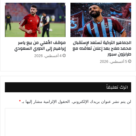
ح
ل
ل
م
ا
ش
ت
ا
ا
ر
ل
ك
الجماهير التركية تستعد لإستقبال
موقف الأهلي من بيع ياسر
ص
ة
محمد صلاح بعد إعلان تعاقده مع
إبراهيم إلى الدوري السعودي
ا
ف
طرابزون سبور
غ
ي
4 أغسطس، 2026
ة
5 أغسطس، 2026
ك
أ
س
ا
اترك تعليقاً
ل
ع
ر
لن يتم نشر عنوان بريدك الإلكتروني.
الحقول الإلزامية مشار إليها بـ
*
ب
ا
2
0
ل
2
ت
5