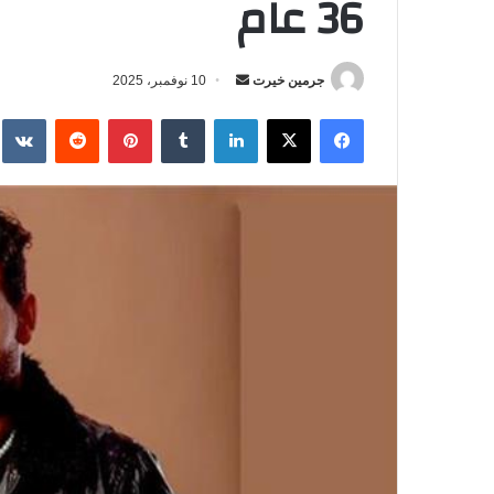
36 عام
جرمين خيرت
أ
10 نوفمبر، 2025
ر
فيسبوك
‫X
لينكدإن
‏Tumblr
بينتيريست
‏Reddit
‏te
س
ل
ب
ر
ي
د
ا
إ
ل
ك
ت
ر
و
ن