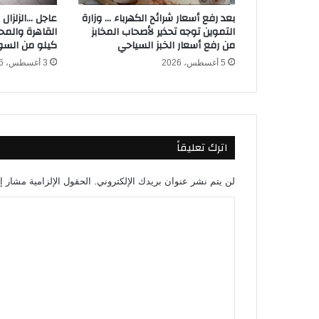
ي
بعد رفع أسعار شرائح الكهرباء … وزارة
عاجل …الزلزال
ز
التموين توجه تحذير لأصحاب المخابز
ت
من رفع أسعار الخبز السياحي
كيلو من الس
ص
5 أغسطس، 2026
3 أغسطس، 2026
ف
د
ي
ن
ا
اترك تعليقاً
ا
ل
ش
لن يتم نشر عنوان بريدك الإلكتروني.
الحقول الإلزامية مشار إل
ر
ب
ا
ي
ل
ن
ت
ي
ب
ع
ا
ل
ل
س
ي