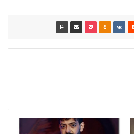
‏Reddit
‏VKontakte
Odnoklassniki
‫Pocket
مشاركة عبر البريد
طباعة
و
ف