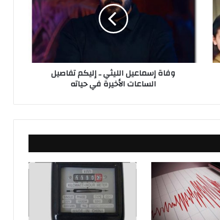
ا
ة
إ
س
م
ا
ع
وفاة إسماعيل الليثي .. إليكم تفاصيل
ي
الساعات الأخيرة في حياته
ل
ا
ل
ل
ي
ث
ي
.
.
إ
ل
ي
ك
م