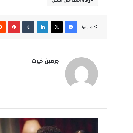
وفاة اسماعيل الليثي
فيسبوك
‫X
لينكدإن
‏Tumblr
بينتيريست
شاركها
جرمين خيرت
ك
ن