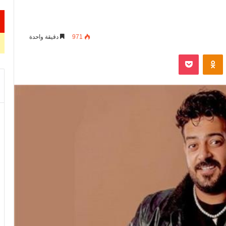
971
دقيقة واحدة
VKontak
Odnoklassniki
‫Pocket