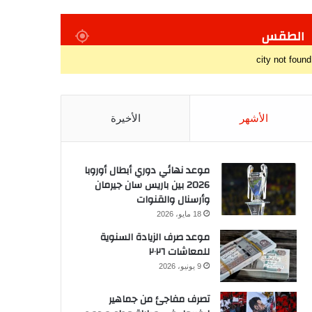
الطقس
city not found
الأشهر
الأخيرة
موعد نهائي دوري أبطال أوروبا
2026 بين باريس سان جيرمان
وأرسنال والقنوات
18 مايو، 2026
موعد صرف الزيادة السنوية
للمعاشات ٢٠٢٦
9 يونيو، 2026
تصرف مفاجئ من جماهير