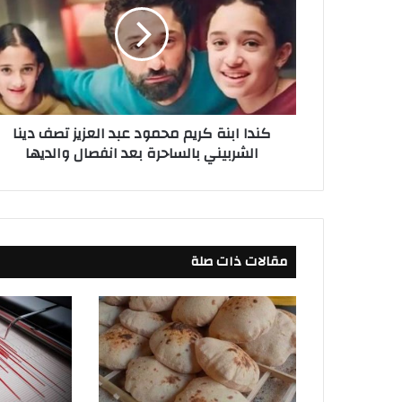
د
ا
ا
ب
ن
ة
ك
كندا ابنة كريم محمود عبد العزيز تصف دينا
ر
الشربيني بالساحرة بعد انفصال والديها
ي
م
م
ح
م
و
مقالات ذات صلة
د
ع
ب
د
ا
ل
ع
ز