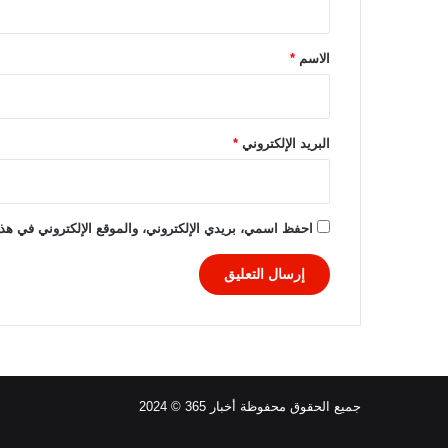
ا
ق
ح
ر
*
الاسم
*
ة
ب
ع
د
البريد الإلكتروني
*
ا
ن
ف
ص
احفظ اسمي، بريدي الإلكتروني، والموقع الإلكتروني في هذا
ا
ل
و
ا
ل
د
ي
ه
جميع الحقوق محفوظة أخبار 365 © 2024
ا