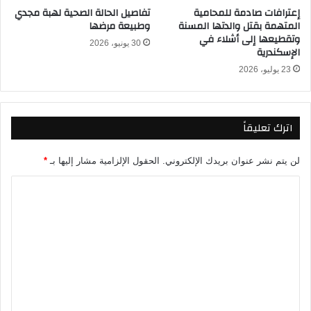
إعترافات صادمة للمحامية
تفاصيل الحالة الصحية لهبة مجدي
ف
ف
المتهمة بقتل والدتها المسنة
وطبيعة مرضها
ي
ي
وتقطيعها إلى أشلاء في
ح
ك
30 يونيو، 2026
الإسكندرية
ي
أ
ا
23 يوليو، 2026
س
ت
ا
ه
ل
ع
اترك تعليقاً
ا
ل
م
لن يتم نشر عنوان بريدك الإلكتروني.
الحقول الإلزامية مشار إليها بـ
*
ل
ا
ل
ن
ل
ا
ت
ش
ئ
ع
ي
ل
ن
2
ي
0
ق