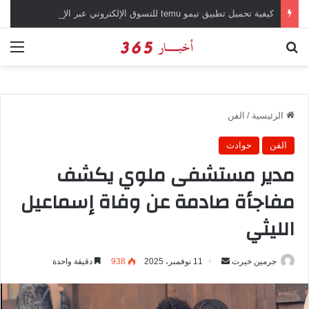
كيفية تحميل تطبيق تيمو temu للتسوق الإلكتروني عبر الإنترنت
بحث عن
الق
الرئيسية
/
الفن
الفن
حوادث
مدير مستشفى ملوي يكشف
مفاجأة صادمة عن وفاة إسماعيل
الليثي
جرمين خيرت
أ
11 نوفمبر، 2025
938
دقيقة واحدة
ر
س