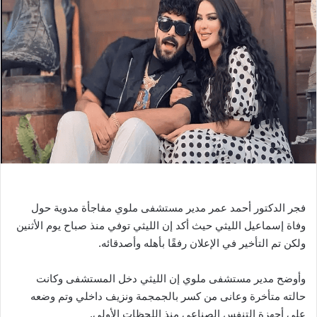
ل
ب
ر
ي
د
ا
إ
ل
ك
ت
ر
و
ن
فجر الدكتور أحمد عمر مدير مستشفى ملوي مفاجأة مدوية حول
ي
وفاة إسماعيل الليثي حيث أكد إن الليثي توفي منذ صباح يوم الأثنين
ا
ولكن تم التأخير في الإعلان رفقًا بأهله وأصدقائه.
وأوضح مدير مستشفى ملوي إن الليثي دخل المستشفى وكانت
حالته متأخرة وعانى من كسر بالجمجمة ونزيف داخلي وتم وضعه
على أجهزة التنفس الصناعي منذ اللحظات الأولى.