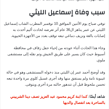
سبب وفاة إسماعيل الليثي
توفي صباح يوم الأثنين الموافق 10 نوفمبر المطرب الشاب إسماعيل
الليثي عن عمر يناهز ال36 عام أثر تعرضه لحادث أليم أحدث به
إصابات بالغة ونزيف دماغي تبعه توقف بعدد من الأجهزة الحيوية.
وجاء هذا الحادث أثناء عودته من إحياء حفل زفاف في محافظة
أسيوط حيث كان يسير على طريق الجيش وتم نقله إلى مستشفى
ملوي.
وقد أوضح أحمد عمر إن الليثي منذ دخوله المستشفى وهو في حالة
غيبوبة تامة ولم يستفق منها وقد أجرى غسيل كلوي مرة واحدة تبعه
تحسن ملحوظ قبل أن تتدهور حالته مرة أخرى ويتوفى.
شاهد أيضًا:
كندا ابنة كريم محمود عبد العزيز تصف دينا الشربيني
بالساحرة بعد انفصال والديها