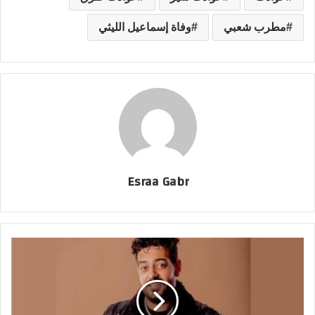
مطرب شعبي
وفاة إسماعيل الليثي
Esraa Gabr
ع
ا
ج
ل
.