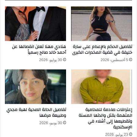
ع
ش
م
ف
ر
م
ي
ف
ن
ا
ا
ج
ه
أ
تفاصيل الحكم بالإعدام على سارة
هنادي مهنا تعلن انفصالها عن
خليفة في قضية المخدرات الكبرى
أحمد خالد صالح رسمياً
ز
ة
3
ص
5 أغسطس، 2026
30 يوليو، 2026
6
ا
ع
د
ا
م
م
ة
ع
ن
و
إعترافات صادمة للمحامية
تفاصيل الحالة الصحية لهبة مجدي
ف
المتهمة بقتل والدتها المسنة
وطبيعة مرضها
ا
وتقطيعها إلى أشلاء في
ة
30 يونيو، 2026
الإسكندرية
إ
23 يوليو، 2026
س