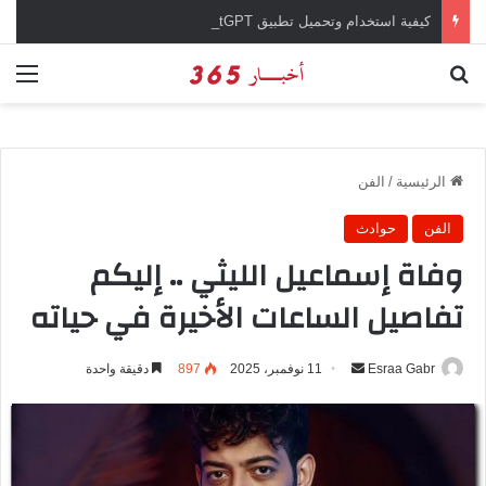
كيفية استخدام وتحميل تطبيق chatGPT وإجراء المحادثات المباشرة والمراسلات الفورية
بحث عن
الق
الرئيسية
/
الفن
الفن
حوادث
وفاة إسماعيل الليثي .. إليكم
تفاصيل الساعات الأخيرة في حياته
Esraa Gabr
أ
11 نوفمبر، 2025
897
دقيقة واحدة
ر
س
ل
ب