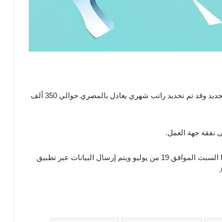
من المقرر أن يتم التعاقد مع الأطباء لمدة عام قابل للتجديد وقد تم تحديد راتب شهري يعادل بالمصري حوالي 350 ألف
 نفقة جهة العمل.
يجب العلم إن أخر موعد لإرسال طلب التوظيف هو غدًا السبت الموافق 19 من يوليو ويتم إرسال البيانات عبر تطبيق