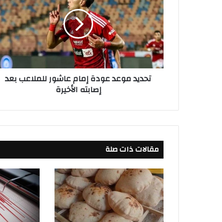
د
ي
د
م
و
ع
د
تحديد موعد عودة إمام عاشور للملاعب بعد
ع
إصابته الأخيرة
و
د
ة
إ
م
ا
مقالات ذات صلة
م
ع
ا
ش
و
ر
ل