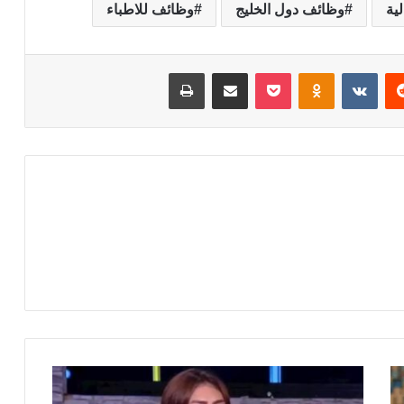
ية
وظائف دول الخليج
وظائف للاطباء
‏Reddit
‏VKontakte
Odnoklassniki
‫Pocket
مشاركة عبر البريد
طباعة
ه
د