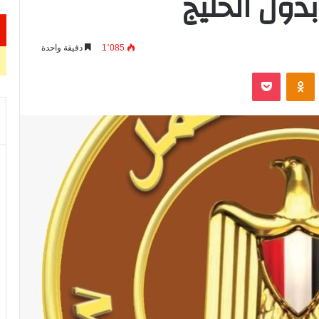
1٬085
دقيقة واحدة
VKontak
Odnoklassniki
‫Pocket