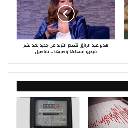
ي
ر
ع
ب
د
ا
ل
هدير عبد الرازق تتصدر الترند من جديد بعد نشر
ر
فيديو لسحلها وضربها ... تفاصيل
ا
ز
ق
ت
ت
ص
د
ر
ا
ل
ت
ر
ن