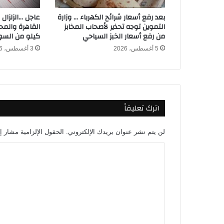
ل
م
بعد رفع أسعار شرائح الكهرباء … وزارة
عاجل …الزلزال
ل
التموين توجه تحذير لأصحاب المخابز
ا
من رفع أسعار الخبز السياحي
كيلو من الس
ع
5 أغسطس، 2026
3 أغسطس، 2026
ب
ب
ع
د
إ
اترك تعليقاً
ص
ا
ب
لن يتم نشر عنوان بريدك الإلكتروني.
الحقول الإلزامية مشار إل
ت
ه
ا
ا
ل
ل
ت
أ
خ
ع
ي
ل
ر
ة