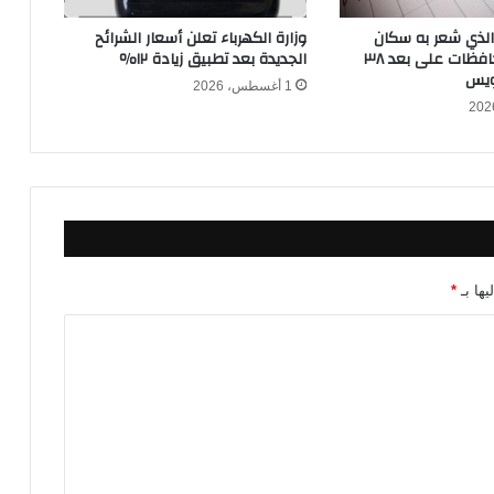
د
م
 الذي شعر به سكان
وزارة الكهرباء تعلن أسعار الشرائح
ن
القاهرة والمحافظات على بعد ٣٨
الجديدة بعد تطبيق زيادة ١٢٪
ج
ويس
1 أغسطس، 2026
د
ي
د
ب
ع
د
ن
ش
ر
يها بـ
*
ف
ي
د
ي
و
ل
س
ح
ل