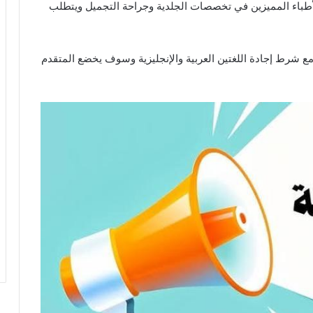
طباء المميزين في تخصصات الجلدية وجراحة التجميل ويتطلب
ن يتراوح عمره ما بين ال35 عام وال50 عام مع شرط إجادة اللغتين العربية والإنجليزية وسوف يخضع المتقدم