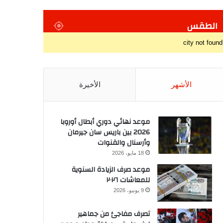
الطقس
city not found
الأشهر
الأخيرة
موعد نهائي دوري أبطال أوروبا
2026 بين باريس سان جيرمان
وأرسنال والقنوات
18 مايو، 2026
موعد صرف الزيادة السنوية
للمعاشات ٢٠٢٦
9 يونيو، 2026
تصرف مفاجئ من جماهير