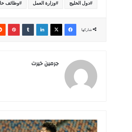
دول الخليج
وزارة العمل
وظائف خال
فيسبوك
‫X
لينكدإن
‏Tumblr
بينتيريست
شاركها
جرمين خيرت
ت
ح