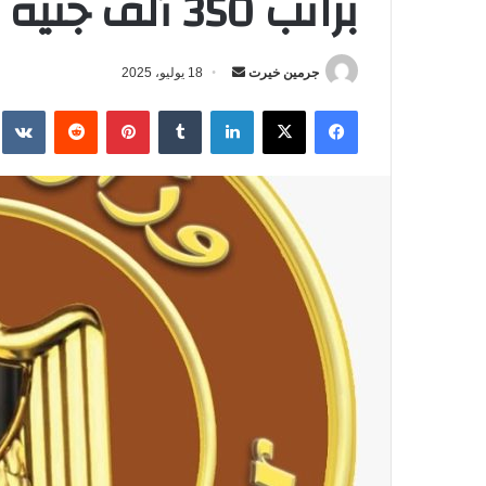
براتب 350 ألف جنيه بدول الخليج
جرمين خيرت
أ
18 يوليو، 2025
ر
فيسبوك
‫X
لينكدإن
‏Tumblr
بينتيريست
‏Reddit
‏te
س
ل
ب
ر
ي
د
ا
إ
ل
ك
ت
ر
و
ن