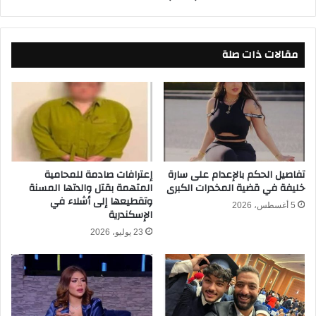
ع
ل
ي
ك
ل
ل
ي
مقالات ذات صلة
ا
ف
س
ي
ي
ا
ك
ل
و
د
ب
و
ي
ر
ن
ي
ا
تفاصيل الحكم بالإعدام على سارة
إعترافات صادمة للمحامية
ا
خليفة في قضية المخدرات الكبرى
المتهمة بقتل والدتها المسنة
ل
وتقطيعها إلى أشلاء في
ل
أ
5 أغسطس، 2026
الإسكندرية
م
ه
ص
ل
23 يوليو، 2026
ر
ي
ي
و
2
ا
0
ل
2
إ