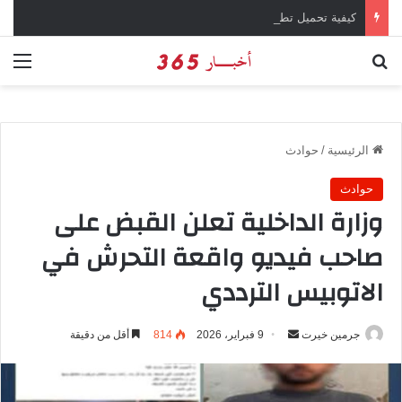
كيفية تحميل تطبيق تيمو temu للتسوق الإلكتروني عبر الإنترنت
بحث عن
الق
الرئيسية
/
حوادث
حوادث
وزارة الداخلية تعلن القبض على
صاحب فيديو واقعة التحرش في
الاتوبيس الترددي
جرمين خيرت
أ
9 فبراير، 2026
814
أقل من دقيقة
ر
س
ل