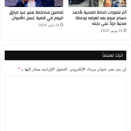
6
س
-
م
أخر تطورات الحالة الصحية لأحمد
تفاصيل محاكمة هدير عبد الرازق
2
ا
حسام ميدو بعد تعرضه لوعكة
اليوم في قضية غسل الأموال
0
ع
صحية حزناً على نجله
2
24 مايو، 2026
ي
24 يونيو، 2026
5
ل
و
ي
ا
و
ل
ا
اترك تعليقاً
ق
ل
ن
ق
و
ن
لن يتم نشر عنوان بريدك الإلكتروني.
الحقول الإلزامية مشار إليها بـ
*
ا
و
ا
ت
ا
ا
ت
ل
ل
ا
ت
ن
ل
ا
ن
ع
ق
ا
ل
ل
ق
ة
ي
ل
ة