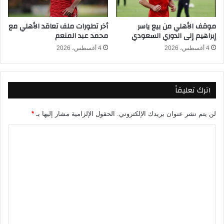
و
ب
ر
ث
موقف الأهلي من بيع ياسر
أخر تطورات ملف تعاقد الأهلي مع
ي
م
إبراهيم إلى الدوري السعودي
محمد عبد المنعم
أ
ب
ب
ا
4 أغسطس، 2026
4 أغسطس، 2026
ط
ش
ا
ر
ل
ف
اترك تعليقاً
إ
ي
ف
د
ر
و
لن يتم نشر عنوان بريدك الإلكتروني.
الحقول الإلزامية مشار إليها بـ
*
ي
ر
ق
ي
ا
ي
أ
ل
ا
ب
ت
2
ط
0
ا
ع
2
ل
ل
6
أ
-
ف
ي
2
ر
ق