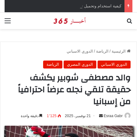
كيفية استخدام وتحميل تطبيق X تويتر سابقاً
بحث عن
الق
الرئيسية
/
الرياضة
/
الدوري الاسباني
الدوري الاسباني
الدوري المصري
الرياضة
والد مصطفى شوبير يكشف
حقيقة تلقي نجله عرضاً احترافياً
من إسبانيا
Esraa Gabr
أ
21 نوفمبر، 2025
1٬125
دقيقة واحدة
ر
س