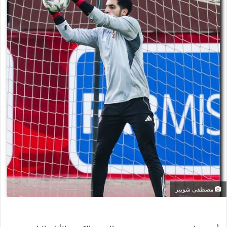
ل
ب
ر
ي
د
ا
إ
ل
ك
ت
ر
و
ن
ي
ا
مصطفى شوبير