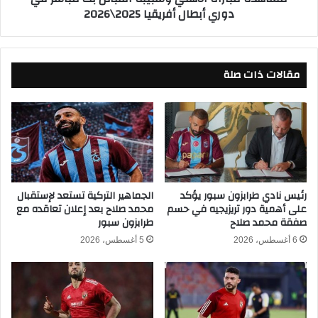
دوري أبطال أفريقيا 2025\2026
ل
ا
أ
ة
ه
ا
ل
ل
ي
مقالات ذات صلة
أ
و
ه
ش
ل
ب
ي
ي
و
ب
ش
ة
ب
ا
ي
ل
ب
رئيس نادي طرابزون سبور يؤكد
الجماهير التركية تستعد لإستقبال
ق
على أهمية دور تريزيجيه في حسم
محمد صلاح بعد إعلان تعاقده مع
ة
صفقة محمد صلاح
طرابزون سبور
ب
ا
ا
ل
6 أغسطس، 2026
5 أغسطس، 2026
ئ
ق
ل
ب
ف
ا
ي
ئ
د
ل