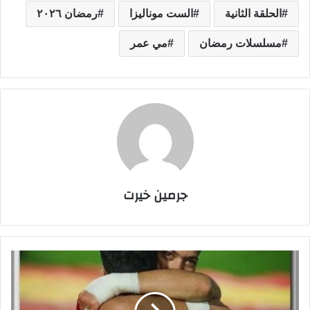
الحلقة الثانية
الست موناليزا
رمضان ٢٠٢٦
مسلسلات رمضان
مي عمر
جرمين خيرت
م
و
ع
د