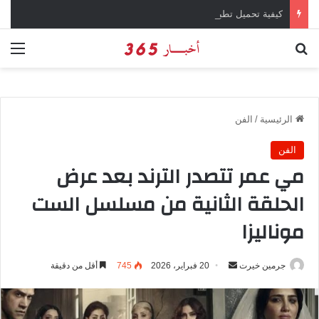
كيفية تحميل تطبيق تيمو temu للتسوق الإلكتروني عبر الإنترنت
بحث عن
الق
الرئيسية
/
الفن
الفن
مي عمر تتصدر الترند بعد عرض
الحلقة الثانية من مسلسل الست
موناليزا
جرمين خيرت
أ
20 فبراير، 2026
745
أقل من دقيقة
ر
س
ل