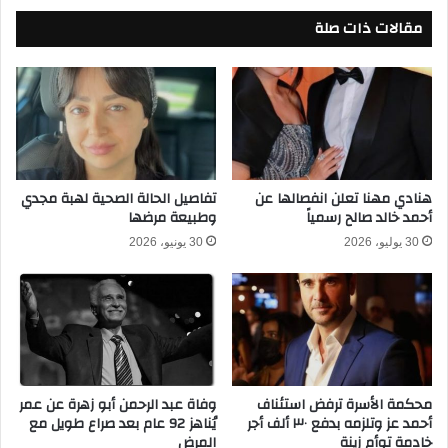
د
ه
ا
مقالات ذات صلة
ل
ل
ي
ف
ا
و
ل
ز
ق
ع
ا
ل
د
ى
م
ا
ة
هنادي مهنا تعلن انفصالها عن
تفاصيل الحالة الصحية لهبة مجدي
ل
أحمد خالد صالح رسمياً
وطبيعة مرضها
ب
ج
ع
30 يوليو، 2026
30 يونيو، 2026
و
د
ن
ا
ة
ل
ف
ف
ي
و
ا
ز
ل
ع
محكمة الأسرة ترفض استئناف
وفاة عبد الرحمن أبو زهرة عن عمر
د
ل
أحمد عز وتلزمه بدفع ٣٠ ألف أجر
يُناهز 92 عام بعد صراع طويل مع
و
ى
خادمة توأم زينة
المرض
ر
ا