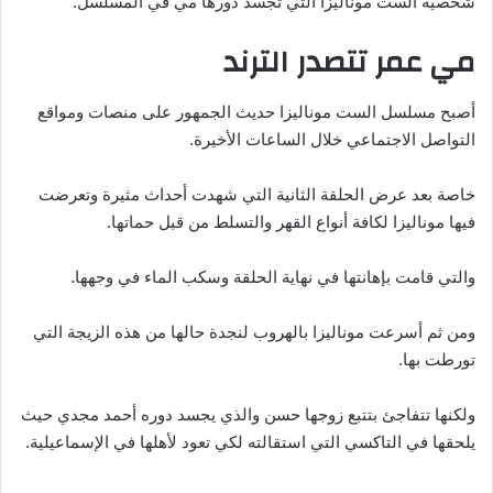
شخصية الست موناليزا التي تجسد دورها مي في المسلسل.
مي عمر تتصدر الترند
أصبح مسلسل الست موناليزا حديث الجمهور على منصات ومواقع
التواصل الاجتماعي خلال الساعات الأخيرة.
خاصة بعد عرض الحلقة الثانية التي شهدت أحداث مثيرة وتعرضت
فيها موناليزا لكافة أنواع القهر والتسلط من قبل حماتها.
والتي قامت بإهانتها في نهاية الحلقة وسكب الماء في وجهها.
ومن ثم أسرعت موناليزا بالهروب لنجدة حالها من هذه الزيجة التي
تورطت بها.
ولكنها تتفاجئ بتتبع زوجها حسن والذي يجسد دوره أحمد مجدي حيث
يلحقها في التاكسي التي استقالته لكي تعود لأهلها في الإسماعيلية.