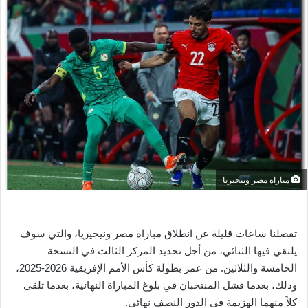
ل
ب
ر
ي
د
ا
إ
ل
ك
ت
ر
مباراة مصر ونيجيريا
و
ن
ي
تفصلنا ساعات قليلة عن انطلاق مباراة مصر ونيجيريا، والتي سوف
ا
يلتقي فيها الثنائي، من أجل تحديد المركز الثالث في النسخة
الخامسة والثلاثين. من عمر بطولة كأس الأمم الإفريقية 2026-2025،
وذلك، بعدما فشل المنتخبان في بلوغ المباراة النهائية، بعدما تلقى
كلاً منهما الهزيمة في الدور النصف نهائي.