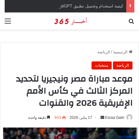
كيفية استخدام وتحميل تطبيق chatGPT وإجراء المحادثات المباشرة والمراسلات الفورية
بحث عن
الق
الرئيسية
/
الرياضة
الرياضة
منتخبات
موعد مباراة مصر ونيجيريا لتحديد
المركز الثالث في كأس الأمم
الإفريقية 2026 والقنوات
Esraa Gabr
أ
17 يناير، 2026
843
دقيقة واحدة
ر
س