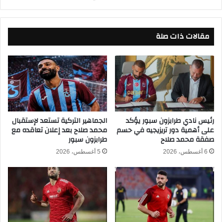
ب
ع
ث
ا
م
د
ب
مقالات ذات صلة
ث
ا
ن
ش
ا
ر
ئ
ف
ي
ي
م
ك
ن
أ
ت
س
خ
رئيس نادي طرابزون سبور يؤكد
الجماهير التركية تستعد لإستقبال
ا
على أهمية دور تريزيجيه في حسم
محمد صلاح بعد إعلان تعاقده مع
ب
صفقة محمد صلاح
طرابزون سبور
ل
م
أ
ص
6 أغسطس، 2026
5 أغسطس، 2026
م
ر
م
م
ا
ن
ل
م
أ
ب
ف
ا
ر
ر