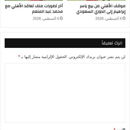
موقف الأهلي من بيع ياسر
أخر تطورات ملف تعاقد الأهلي مع
ي
ا
إبراهيم إلى الدوري السعودي
محمد عبد المنعم
ق
ة
ي
ن
4 أغسطس، 2026
4 أغسطس، 2026
ة
ي
٢
ج
٠
ي
اترك تعليقاً
٢
ر
٥
ي
/
ا
لن يتم نشر عنوان بريدك الإلكتروني.
الحقول الإلزامية مشار إليها بـ
*
٢
ل
٠
ت
ا
٢
ح
ل
٦
د
ت
ي
د
ع
ا
ل
ل
م
ي
ر
ق
ك
ز
*
الاسم
*