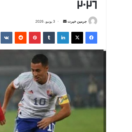
٢٠٢٦
جرمين خيرت
أ
3 يونيو، 2026
ر
فيسبوك
‫X
لينكدإن
‏Tumblr
بينتيريست
‏Reddit
‏te
س
ل
ب
ر
ي
د
ا
إ
ل
ك
ت
ر
و
ن