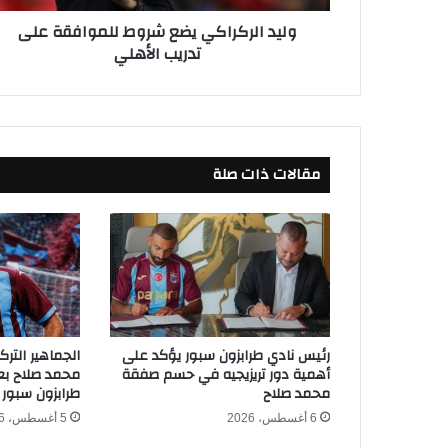
ر
وليد الركراكي يضع شروط للموافقة على
ا
تدريب الأهلي
ك
ي
ي
ض
ع
ش
مقالات ذات صلة
ر
و
ط
ل
ل
م
و
ا
ف
رئيس نادي طرابزون سبور يؤكد على
الجماهير التر
ق
أهمية دور تريزيجيه في حسم صفقة
محمد صلاح بعد
ة
محمد صلاح
طرابزون سبور
ع
6 أغسطس، 2026
5 أغسطس، 2026
ل