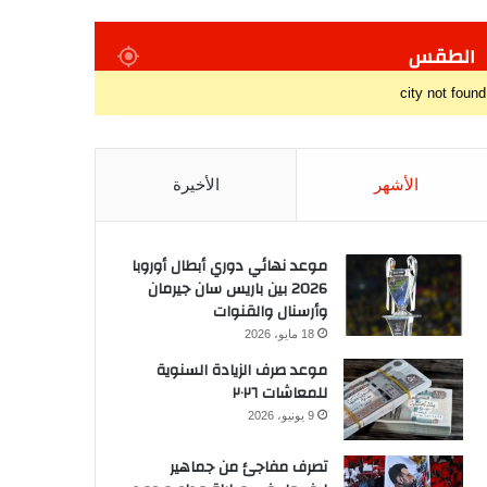
الطقس
city not found
الأشهر
الأخيرة
موعد نهائي دوري أبطال أوروبا
2026 بين باريس سان جيرمان
وأرسنال والقنوات
18 مايو، 2026
موعد صرف الزيادة السنوية
للمعاشات ٢٠٢٦
9 يونيو، 2026
تصرف مفاجئ من جماهير