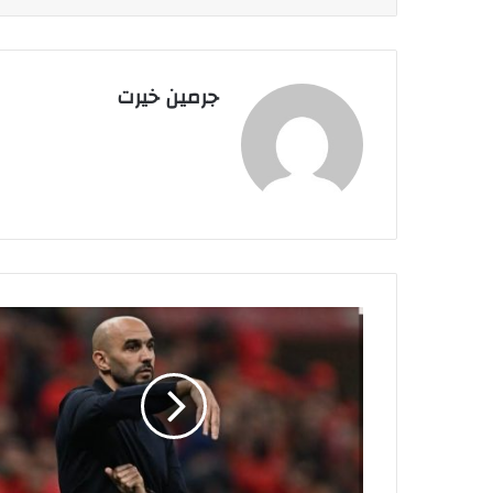
جرمين خيرت
و
ل
ي
د
ا
ل
ر
ك