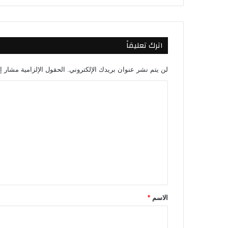
ى
ت
د
ر
اترك تعليقاً
ي
ب
ا
لن يتم نشر عنوان بريدك الإلكتروني.
الحقول الإلزامية مشار إل
ل
أ
ا
ه
ل
ل
ت
ي
ع
ل
ي
ق
*
الاسم
*