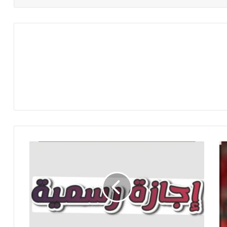
خ
م
س
ع
ط
ل
ا
ت