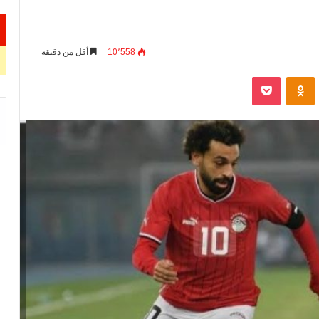
10٬558
أقل من دقيقة
VKontak
Odnoklassniki
‫Pocket