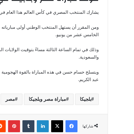
يشارك المنتخب المصري في كأس العالم هذا العام في ا
ومن المقرر أن يستهل المنتخب الوطني أولى مبارياته م
الخامس عشر من يونيو.
وذلك في تمام الساعة الثالثة مساءً بتوقيت الولايات ا
والسعودية.
ويتسلح حسام حسن في هذه المباراة بالقوة الهجومية 
عبد الكريم.
بلجيكا
مباراة مصر وبلجيكا
مصر
فيسبوك
‫X
لينكدإن
‏Tumblr
بينتيريست
شاركها