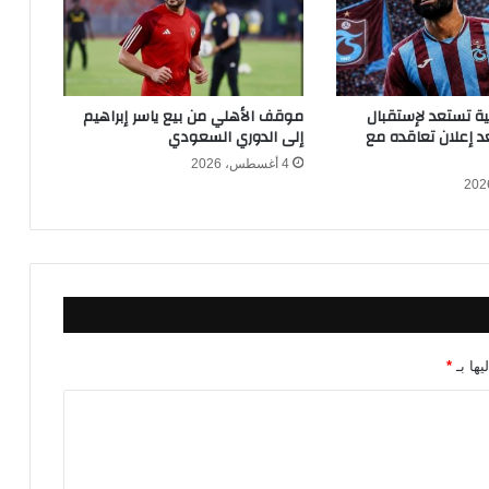
م
ص
ر
و
ب
كية تستعد لإستقبال
موقف الأهلي من بيع ياسر إبراهيم
ل
 إعلان تعاقده مع
إلى الدوري السعودي
ج
4 أغسطس، 2026
ي
ك
ا
ف
ي
ك
أ
س
ا
يها بـ
*
ل
ع
ا
ل
م