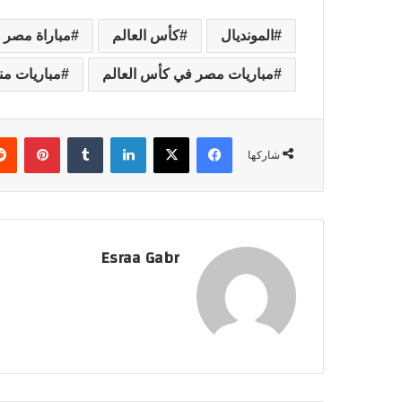
المونديال
كأس العالم
مباراة مصر و
مباريات مصر في كأس العالم
مباريات م
فيسبوك
‫X
لينكدإن
‏Tumblr
بينتيريست
شاركها
Esraa Gabr