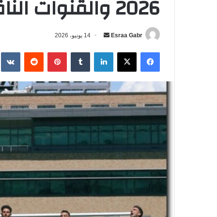
2026 والقنوات الناقلة
Esraa Gabr
أ
14 يونيو، 2026
ر
فيسبوك
‫X
لينكدإن
‏Tumblr
بينتيريست
‏Reddit
‏te
س
ل
ب
ر
ي
د
ا
إ
ل
ك
ت
ر
و
ن