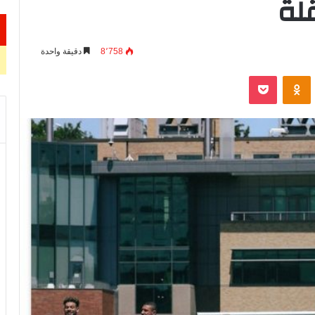
8٬758
دقيقة واحدة
VKontak
Odnoklassniki
‫Pocket