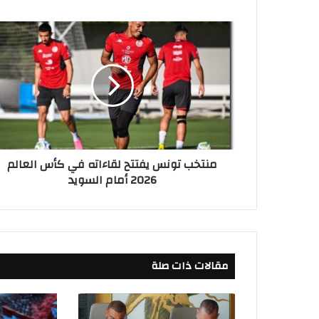
م
ن
ت
خ
ب
ت
و
ن
س
منتخب تونس يفتتح لقاءاته في كأس العالم
ي
2026 أمام السويد
ف
ت
ت
ح
ل
ق
مقالات ذات صلة
ا
ء
ا
ت