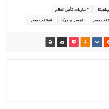
بلجيكا
مباريات كأس العالم
نتخب مصر
مصر وبلجيكا
منتخب مصر
‏Reddit
‏VKontakte
Odnoklassniki
‫Pocket
مشاركة عبر البريد
طباعة