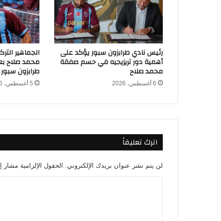
ه
ف
ي
ك
أ
رئيس نادي طرابزون سبور يؤكد على
الجماهير التر
س
أهمية دور تريزيجيه في حسم صفقة
محمد صلاح بعد
ا
محمد صلاح
طرابزون سبور
ل
6 أغسطس، 2026
5 أغسطس، 2026
ع
ا
ل
م
2
اترك تعليقاً
0
2
6
لن يتم نشر عنوان بريدك الإلكتروني.
الحقول الإلزامية مشار إل
أ
م
ا
ا
ل
م
ت
ا