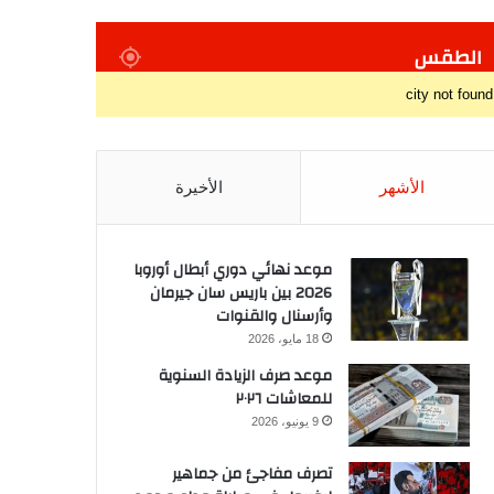
الطقس
city not found
الأشهر
الأخيرة
موعد نهائي دوري أبطال أوروبا
2026 بين باريس سان جيرمان
وأرسنال والقنوات
18 مايو، 2026
موعد صرف الزيادة السنوية
للمعاشات ٢٠٢٦
9 يونيو، 2026
تصرف مفاجئ من جماهير