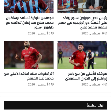
ك
ك
أ
أ
س
س
ا
ا
رئيس نادي طرابزون سبور يؤكد
الجماهير التركية تستعد لإستقبال
ل
على أهمية دور تريزيجيه في حسم
محمد صلاح بعد إعلان تعاقده مع
ل
صفقة محمد صلاح
طرابزون سبور
أ
أ
م
م
6 أغسطس، 2026
5 أغسطس، 2026
م
م
ا
ا
ل
ل
إ
إ
ف
ف
ر
ر
ي
ي
موقف الأهلي من بيع ياسر
أخر تطورات ملف تعاقد الأهلي مع
ق
ق
إبراهيم إلى الدوري السعودي
محمد عبد المنعم
ي
ي
ة
ة
4 أغسطس، 2026
4 أغسطس، 2026
2
2
0
0
2
2
اترك تعليقاً
6
6
و
-