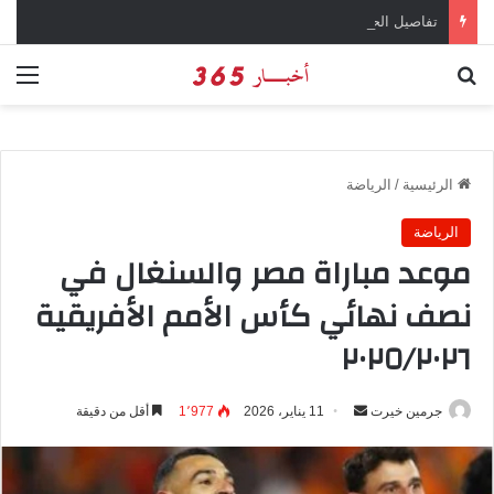
تفاصيل الحكم بالإعدام على سارة خليفة في قضية المخدرات الكبرى
بحث عن
الق
الرئيسية
/
الرياضة
الرياضة
موعد مباراة مصر والسنغال في
نصف نهائي كأس الأمم الأفريقية
٢٠٢٥/٢٠٢٦
جرمين خيرت
أ
11 يناير، 2026
1٬977
أقل من دقيقة
ر
س
ل