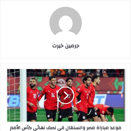
جرمين خيرت
م
و
ع
د
م
ب
ا
ر
ا
موعد مباراة مصر والسنغال في نصف نهائي كأس الأمم
ة