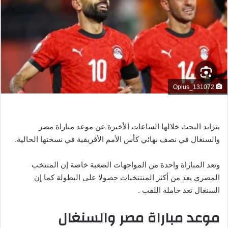
ب
ر
ي
د
ا
إ
ل
Oplus_131072
ك
ت
ر
يتزايد البحث خلالها الساعات الأخيرة عن موعد مباراة مصر
و
والسنغال في نصف نهائي كأس الأمم الأفريقية في نسختها الحالية.
ن
ي
وتعد المباراة واحدة من المواجهات الصعبة خاصة إن المنتخب
ا
المصري يعد من أكثر المنتتخبات حصولا على البطولة كما إن
السنغال تعد حاملة اللقب .
موعد مباراة مصر والسنغال