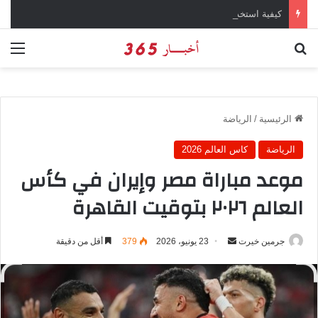
كيفية استخدام وتحميل تطبيق X تويتر سابقاً
بحث عن
الق
الرئيسية
/
الرياضة
الرياضة
كاس العالم 2026
موعد مباراة مصر وإيران في كأس
العالم ٢٠٢٦ بتوقيت القاهرة
جرمين خيرت
أ
23 يونيو، 2026
379
أقل من دقيقة
ر
س
ل
ب