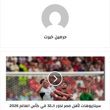
جرمين خيرت
س
ي
ن
ا
ر
ي
و
ه
ا
سيناريوهات تأهل مصر لدور الـ32 في كأس العالم 2026
ت