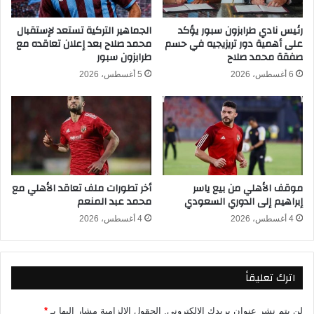
ل
غ
ع
ي
رئيس نادي طرابزون سبور يؤكد
الجماهير التركية تستعد لإستقبال
على أهمية دور تريزيجيه في حسم
محمد صلاح بعد إعلان تعاقده مع
ا
ا
صفقة محمد صلاح
طرابزون سبور
ل
ب
م
ه
6 أغسطس، 2026
5 أغسطس، 2026
2
ع
0
ن
2
م
6
و
ا
ج
ه
موقف الأهلي من بيع ياسر
أخر تطورات ملف تعاقد الأهلي مع
ة
إبراهيم إلى الدوري السعودي
محمد عبد المنعم
إ
ي
4 أغسطس، 2026
4 أغسطس، 2026
ر
ا
ن
اترك تعليقاً
ف
ي
م
لن يتم نشر عنوان بريدك الإلكتروني.
الحقول الإلزامية مشار إليها بـ
*