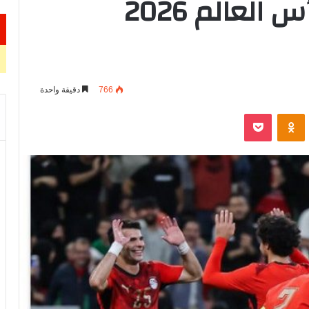
استعداداً لبطولة كأس العالم 2026
766
دقيقة واحدة
VKontak
Odnoklassniki
‫Pocket