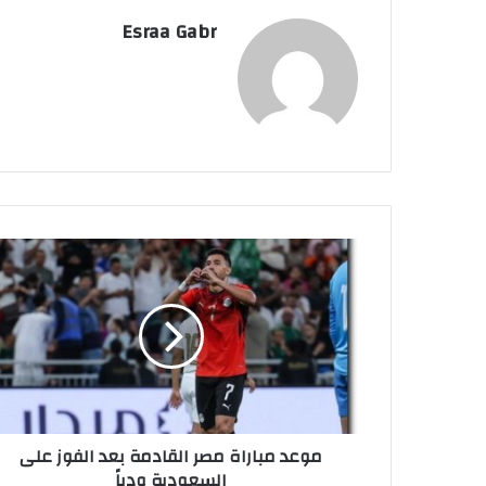
Esraa Gabr
م
و
ع
د
م
ب
ا
ر
ا
موعد مباراة مصر القادمة بعد الفوز على
ة
السعودية ودياً
م