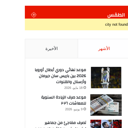
الطقس
city not found
الأشهر
الأخيرة
موعد نهائي دوري أبطال أوروبا
2026 بين باريس سان جيرمان
وأرسنال والقنوات
18 مايو، 2026
موعد صرف الزيادة السنوية
للمعاشات ٢٠٢٦
9 يونيو، 2026
تصرف مفاجئ من جماهير