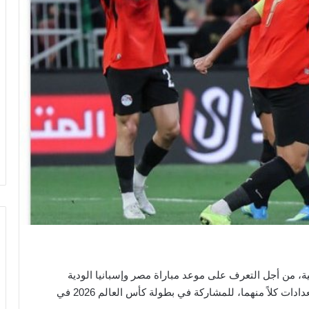
ية، من أجل التعرف على موعد مباراة مصر وإسبانيا الودية
القادمة. والتي سوف يلتقي فيها الثنائي، في إطار استعدادات كلاً منهما، للمشاركة في بطولة كأس العالم 2026 في