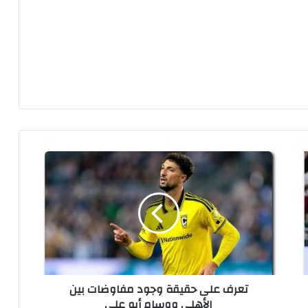
ت
ع
ر
ف
ع
ل
ى
ح
ق
تعرف على حقيقة وجود مفاوضات بين
ي
الأهلي ووسام أبو علي
ق