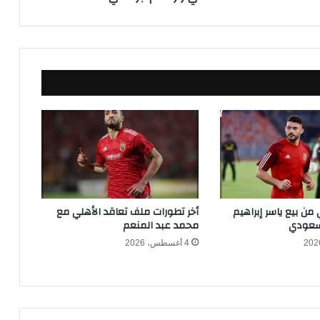
ة
و
ج
و
د
م
ف
ا
و
ض
ا
ت
ب
ي
ن بيع ياسر إبراهيم
أخر تطورات ملف تعاقد الأهلي مع
ن
لسعودي
محمد عبد المنعم
ا
4 أغسطس، 2026
ل
أ
ه
ل
ي