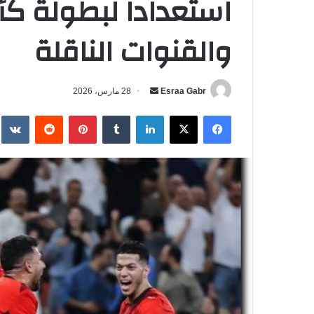
والقنوات الناقلة
Esraa Gabr
أ
28 مارس، 2026
ر
فيسبوك
‫X
لينكدإن
‏Tumblr
بينتيريست
‏Reddit
‏te
س
ل
ب
ر
ي
د
ا
إ
ل
ك
ت
ر