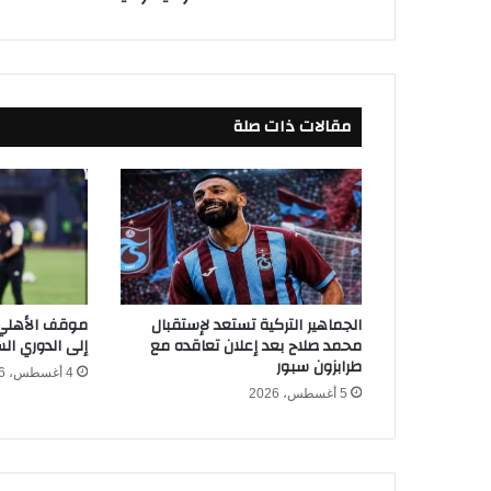
ص
ر
ا
ل
ق
مقالات ذات صلة
ا
د
م
ة
ب
ع
د
ا
ل
الجماهير التركية تستعد لإستقبال
موقف الأهلي م
ف
محمد صلاح بعد إعلان تعاقده مع
إلى الدوري ا
و
طرابزون سبور
4 أغسطس، 2026
ز
5 أغسطس، 2026
ع
ل
ى
ا