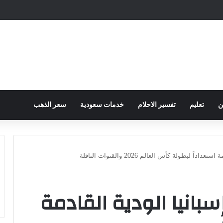
ح الكهرباء … وزارة التموين توجه تحذير لأصحاب المخابز من رفع أسعار الخبز السيا
ن
تعليم
تفسير الاحلام
خدمات سعودية
سعر الذهب
 لبطولة كأس العالم 2026 والقنوات الناقلة
بانيا الودية القادمة