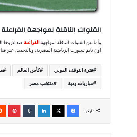
القنوات الناقلة لمواجهة الفراعنة 
وأما عن القنوات الناقلة لمواجهة
الفراعنة
ضد لاروخا ال
أون تايم سبورت الرياضية المصرية، وبالتحديد، عبر قناة N Time Sports 1
فترة التوقف الدولي
كأس العالم
مب
مباريات ودية
منتخب مصر
فيسبوك
‫X
لينكدإن
‏Tumblr
بينتيريست
شاركها