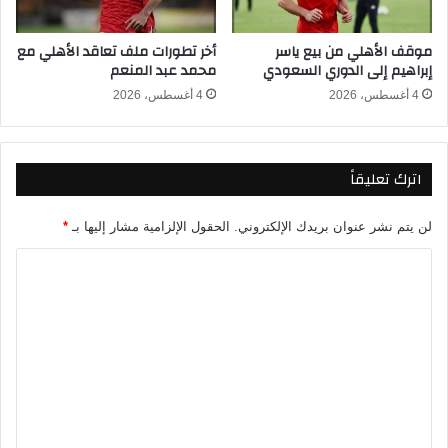
2
0
موقف الأهلي من بيع ياسر
أخر تطورات ملف تعاقد الأهلي مع
2
إبراهيم إلى الدوري السعودي
محمد عبد المنعم
6
و
4 أغسطس، 2026
4 أغسطس، 2026
ا
ل
ق
اترك تعليقاً
ن
و
ا
لن يتم نشر عنوان بريدك الإلكتروني.
الحقول الإلزامية مشار إليها بـ
*
ت
ا
ا
ل
ل
ن
ت
ا
ق
ع
ل
ل
ة
ي
ق