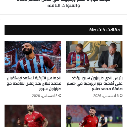
والقنوات الناقلة
ض
م
ا
ص
ن
ر
ص
و
مقالات ذات صلة
ب
ب
ح
ل
ي
ج
م
ي
ع
ك
ب
ا
ي
ف
ر
ي
ا
ك
رئيس نادي طرابزون سبور يؤكد
الجماهير التركية تستعد لإستقبال
على أهمية دور تريزيجيه في حسم
محمد صلاح بعد إعلان تعاقده مع
م
أ
صفقة محمد صلاح
طرابزون سبور
ي
س
د
ا
6 أغسطس، 2026
5 أغسطس، 2026
ز
ل
ع
ا
ل
م