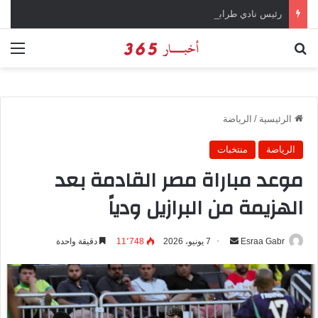
رئيس نادي طرابزون سبور يؤكد على أهمية دور تريزيجيه في حسم صفقة محمد صلاح
بحث عن
الق
الرئيسية
/
الرياضة
الرياضة
منتخبات
موعد مباراة مصر القادمة بعد
الهزيمة من البرازيل ودياً
Esraa Gabr
أ
7 يونيو، 2026
11٬748
دقيقة واحدة
ر
س
ل
ب