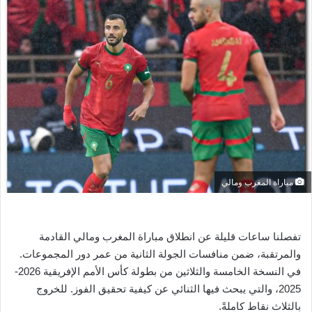
ل
ب
ر
ي
د
ا
إ
ل
ك
ت
ر
مباراة المغرب ومالي
و
ن
ي
تفصلنا ساعات قليلة عن انطلاق مباراة المغرب ومالي القادمة
ا
والمرتقبة، ضمن منافسات الجولة الثانية من عمر دور المجموعات.
في النسخة الخامسة والثلاثين من بطولة كأس الأمم الإفريقية 2026-
2025، والتي يبحث فيها الثنائي عن كيفية تحقيق الفوز. للخروج
بالثلاث نقاط كاملةً.