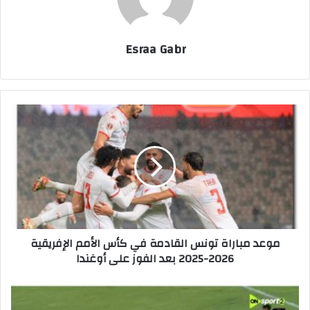
Esraa Gabr
م
و
ع
د
م
ب
ا
ر
ا
موعد مباراة تونس القادمة في كأس الأمم الإفريقية
ة
2026-2025 بعد الفوز على أوغندا
ت
و
ن
ت
س
ر