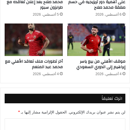
ر
على أهمية دور تريزيجيه في حسم
محمد صلاح بعد إعلان تعاقده مع
ت
صفقة محمد صلاح
طرابزون سبور
ي
و
ق
ح
6 أغسطس، 2026
5 أغسطس، 2026
ي
ة
ة
ا
2
ل
0
ن
2
ا
6
ق
-
ل
موقف الأهلي من بيع ياسر
أخر تطورات ملف تعاقد الأهلي مع
2
ة
إبراهيم إلى الدوري السعودي
محمد عبد المنعم
0
ل
2
م
4 أغسطس، 2026
4 أغسطس، 2026
5
ب
ب
ا
ع
ر
اترك تعليقاً
د
ا
ا
ة
ل
م
لن يتم نشر عنوان بريدك الإلكتروني.
الحقول الإلزامية مشار إليها بـ
*
ف
ص
و
ر
ا
ز
و