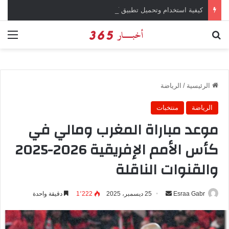
كيفية استخدام وتحميل تطبيق chatGPT وإجراء المحادثات المباشرة والمراسلات الفورية
بحث عن
الق
الرئيسية
/
الرياضة
الرياضة
منتخبات
موعد مباراة المغرب ومالي في
كأس الأمم الإفريقية 2026-2025
والقنوات الناقلة
Esraa Gabr
أ
25 ديسمبر، 2025
1٬222
دقيقة واحدة
ر
س