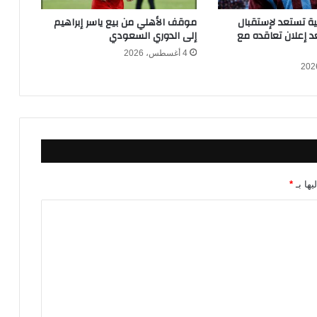
ن
ي
كية تستعد لإستقبال
موقف الأهلي من بيع ياسر إبراهيم
ا
 إعلان تعاقده مع
إلى الدوري السعودي
ف
4 أغسطس، 2026
ي
د
و
ر
ا
ل
ـ
1
6
يها بـ
*
م
ن
ك
أ
س
ا
ل
ع
ا