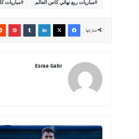
مباريات ربع نهائي كأس العالم
مباريات كأ
فيسبوك
‫X
لينكدإن
‏Tumblr
بينتيريست
شاركها
Esraa Gabr
ش
و