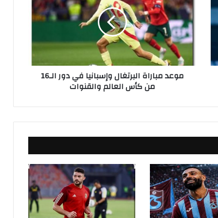
ع
د
م
ب
ا
ر
ا
موعد مباراة البرتغال وإسبانيا في دور الـ16
ة
من كأس العالم والقنوات
ا
ل
ب
ر
ت
غ
ا
ل
و
إ
س
ب
ا