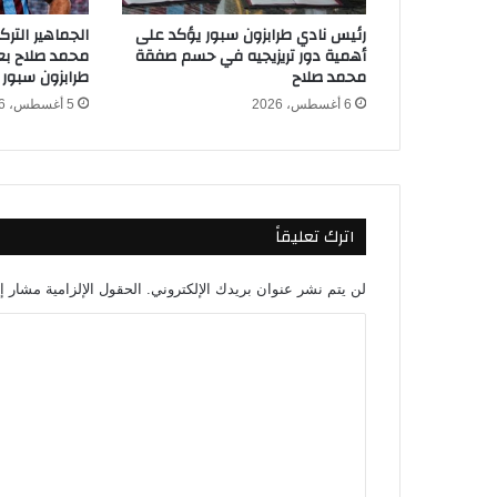
ا
ل
رئيس نادي طرابزون سبور يؤكد على
الجماهير التر
أ
أهمية دور تريزيجيه في حسم صفقة
محمد صلاح بعد
ه
محمد صلاح
طرابزون سبور
ل
6 أغسطس، 2026
5 أغسطس، 2026
ي
و
ي
ح
د
اترك تعليقاً
د
و
ج
لن يتم نشر عنوان بريدك الإلكتروني.
الحقول الإلزامية مشار إل
ه
ت
ا
ه
ل
ا
ت
ل
م
ع
ق
ل
ب
ل
ي