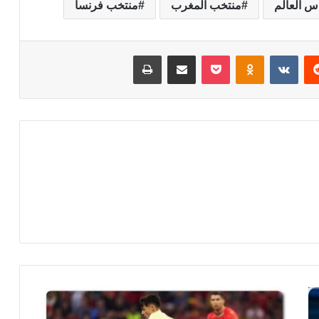
س العالم
منتخب المغرب
منتخب فرنسا
‏Reddit
‏VKontakte
Odnoklassniki
‫Pocket
مشاركة عبر البريد
طباعة
م
و