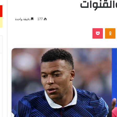
177
دقيقة واحدة
VKontak
Odnoklassniki
‫Pocket