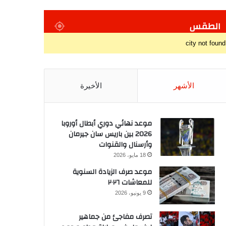
الطقس
city not found
الأشهر
الأخيرة
موعد نهائي دوري أبطال أوروبا
2026 بين باريس سان جيرمان
وأرسنال والقنوات
18 مايو، 2026
موعد صرف الزيادة السنوية
للمعاشات ٢٠٢٦
9 يونيو، 2026
تصرف مفاجئ من جماهير