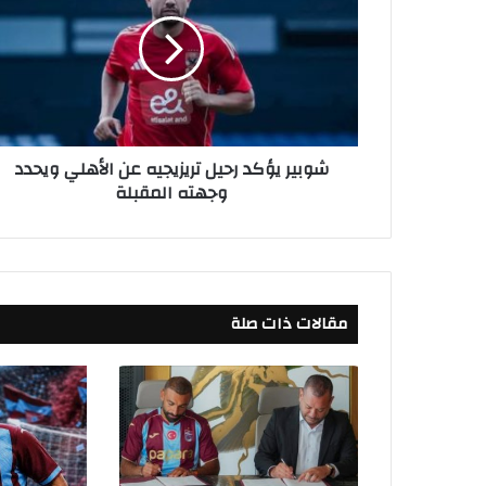
ب
ي
ر
ي
ؤ
ك
د
شوبير يؤكد رحيل تريزيجيه عن الأهلي ويحدد
ر
وجهته المقبلة
ح
ي
ل
ت
ر
ي
مقالات ذات صلة
ز
ي
ج
ي
ه
ع
ن