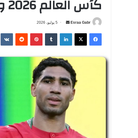
كأس العالم 2026 والقنوات
Esraa Gabr
أ
5 يوليو، 2026
ر
فيسبوك
‫X
لينكدإن
‏Tumblr
بينتيريست
‏Reddit
‏te
س
ل
ب
ر
ي
د
ا
إ
ل
ك
ت
ر
و
ن