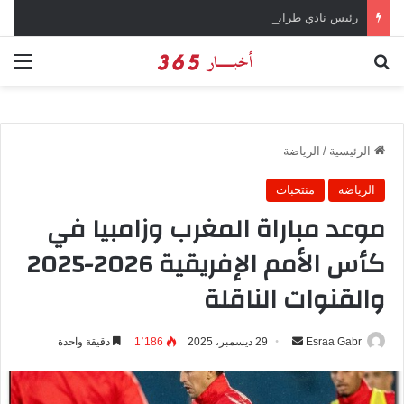
رئيس نادي طرابزون سبور يؤكد على أهمية دور تريزيجيه في حسم صفقة محمد صلاح
بحث عن
الق
الرئيسية
/
الرياضة
الرياضة
منتخبات
موعد مباراة المغرب وزامبيا في
كأس الأمم الإفريقية 2026-2025
والقنوات الناقلة
Esraa Gabr
أ
29 ديسمبر، 2025
1٬186
دقيقة واحدة
ر
س