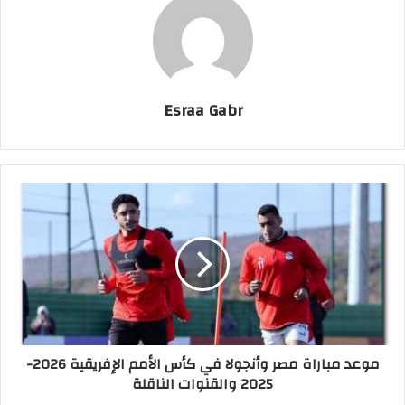
Esraa Gabr
م
و
ع
د
م
ب
ا
ر
ا
موعد مباراة مصر وأنجولا في كأس الأمم الإفريقية 2026-
ة
2025 والقنوات الناقلة
م
ص