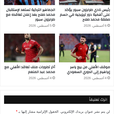
ف
ا
ر
ف
رئيس نادي طرابزون سبور يؤكد
الجماهير التركية تستعد لإستقبال
ي
على أهمية دور تريزيجيه في حسم
محمد صلاح بعد إعلان تعاقده مع
ي
صفقة محمد صلاح
طرابزون سبور
ق
ك
ي
أ
6 أغسطس، 2026
5 أغسطس، 2026
ة
س
2
ا
0
ل
2
أ
6
م
-
م
2
ا
موقف الأهلي من بيع ياسر
أخر تطورات ملف تعاقد الأهلي مع
0
ل
إبراهيم إلى الدوري السعودي
محمد عبد المنعم
2
إ
5
ف
4 أغسطس، 2026
4 أغسطس، 2026
و
ر
ا
ي
ل
ق
اترك تعليقاً
ق
ي
ن
ة
و
2
لن يتم نشر عنوان بريدك الإلكتروني.
الحقول الإلزامية مشار إليها بـ
*