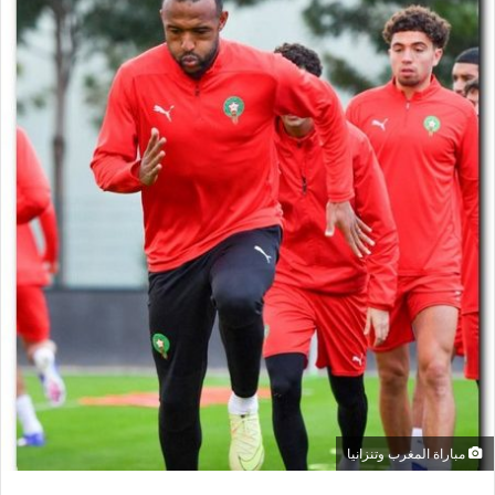
ل
ب
ر
ي
د
ا
إ
ل
ك
ت
ر
و
ن
ي
ا
مباراة المغرب وتنزانيا