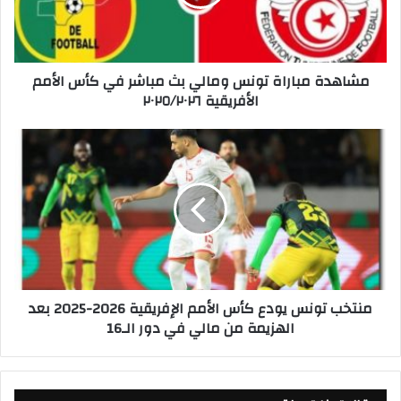
ة
م
ب
ا
مشاهدة مباراة تونس ومالي بث مباشر في كأس الأمم
ر
الأفريقية ٢٠٢٥/٢٠٢٦
ا
ة
ت
م
و
ن
ن
ت
س
خ
و
ب
م
ت
ا
و
ل
ن
ي
س
منتخب تونس يودع كأس الأمم الإفريقية 2026-2025 بعد
ب
ي
الهزيمة من مالي في دور الـ16
ث
و
م
د
ب
ع
ا
ك
ش