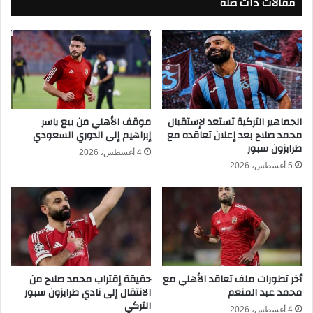
مقالات ذات صلة
أ
ر
س
ف
ا
ي
ل
ك
أ
أ
م
س
م
ا
ا
ل
ل
الجماهير التركية تستعد لإستقبال
موقف الأهلي من بيع ياسر
أ
محمد صلاح بعد إعلان تعاقده مع
إبراهيم إلى الدوري السعودي
إ
طرابزون سبور
م
ف
4 أغسطس، 2026
م
ر
5 أغسطس، 2026
ا
ي
ل
ق
أ
ي
ف
ة
ر
2
ي
0
ق
2
أخر تطورات ملف تعاقد الأهلي مع
حقيقة إقتراب محمد صلاح من
ي
6
محمد عبد المنعم
الانتقال إلى نادي طرابزون سبور
ة
-
التركي
٢
2
4 أغسطس، 2026