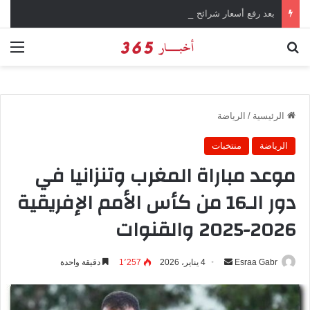
بعد رفع أسعار شرائح الكهرباء … وزارة التموين توجه تحذير لأصحاب المخابز من رفع أسعار الخبز السياحي
بحث عن
الق
الرئيسية
/
الرياضة
الرياضة
منتخبات
موعد مباراة المغرب وتنزانيا في
دور الـ16 من كأس الأمم الإفريقية
2026-2025 والقنوات
Esraa Gabr
أ
4 يناير، 2026
1٬257
دقيقة واحدة
ر
س