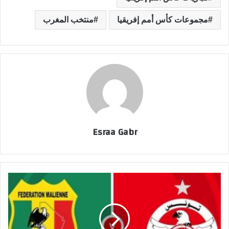
مجموعات كأس أمم إفريقيا
منتخب المغرب
Esraa Gabr
م
ش
ا
ه
د