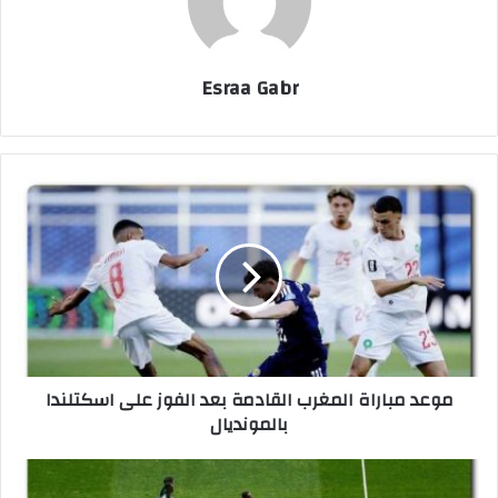
Esraa Gabr
م
و
ع
د
م
ب
ا
ر
ا
موعد مباراة المغرب القادمة بعد الفوز على اسكتلندا
ة
بالمونديال
ا
ل
م
ج
غ
د