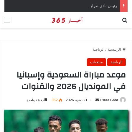
رئيس نادي طرابزون سبور يؤكد على أهمية دور تريزيجيه في حسم صفقة محمد صلاح
بحث عن
الق
الرئيسية
/
الرياضة
الرياضة
منتخبات
موعد مباراة السعودية وإسبانيا
في المونديال 2026 والقنوات
Esraa Gabr
أ
21 يونيو، 2026
352
دقيقة واحدة
ر
س
ل
ب