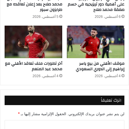
س
على أهمية دور تريزيجيه في حسم
محمد صلاح بعد إعلان تعاقده مع
ق
صفقة محمد صلاح
طرابزون سبور
ك
ب
ت
ل
6 أغسطس، 2026
5 أغسطس، 2026
ل
م
ن
و
د
ا
ا
ج
ب
ه
ا
ة
ل
إ
موقف الأهلي من بيع ياسر
أخر تطورات ملف تعاقد الأهلي مع
م
س
إبراهيم إلى الدوري السعودي
محمد عبد المنعم
و
ب
ن
ا
4 أغسطس، 2026
4 أغسطس، 2026
د
ن
ي
ي
ا
ا
اترك تعليقاً
ل
ف
ي
ا
لن يتم نشر عنوان بريدك الإلكتروني.
الحقول الإلزامية مشار إليها بـ
*
ل
م
ا