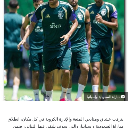
ر
ي
د
ا
إ
ل
ك
ت
ر
و
ن
ي
ا
مباراة السعودية وإسبانيا
يترقب عشاق ومتابعي المتعة والإثارة الكروية في كل مكان، انطلاق
مباراة السعودية وإسبانيا، والتي سوف يلتقي فيها الثنائي، ضمن