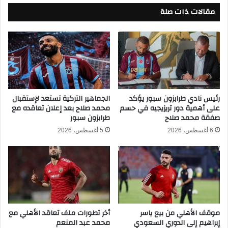
مقالات ذات صلة
ي
ل
د
ط
ة
ق
ب
س
ع
ا
د
ل
ا
س
ل
ي
ت
ء
رئيس نادي طرابزون سبور يؤكد
الجماهير التركية تستعد لإستقبال
على أهمية دور تريزيجيه في حسم
محمد صلاح بعد إعلان تعاقده مع
ح
ت
صفقة محمد صلاح
طرابزون سبور
د
ض
ي
ر
6 أغسطس، 2026
5 أغسطس، 2026
ث
ب
ا
ل
ب
ل
ا
د
موقف الأهلي من بيع ياسر
أخر تطورات ملف تعاقد الأهلي مع
خ
إبراهيم إلى الدوري السعودي
محمد عبد المنعم
ل