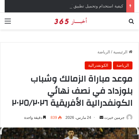
كيفية استخدام وتحميل تطبيق chatGPT وإجراء المحادثات المباشرة والمراسلات الفورية
بحث عن
الق
الرئيسية
/
الرياضة
الرياضة
الكونفدرالية
موعد مباراة الزمالك وشباب
بلوزداد في نصف نهائي
الكونفدرالية الأفريقية ٢٠٢٥/٢٠٢٦
جرمين خيرت
أ
24 مارس، 2026
839
دقيقة واحدة
ر
س