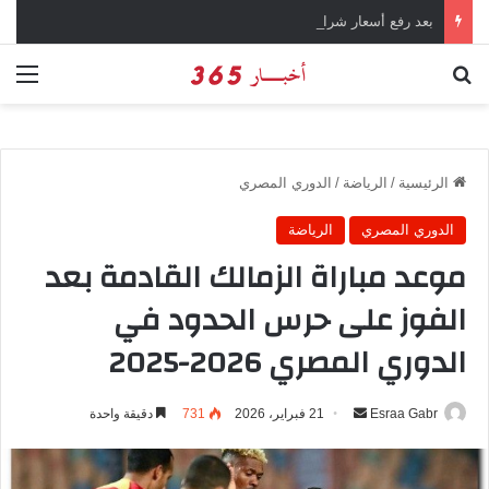
بعد رفع أسعار شرائح الكهرباء … وزارة التموين توجه تحذير لأصحاب المخابز من رفع أسعار الخبز السياحي
بحث عن
الق
الرئيسية
/
الرياضة
/
الدوري المصري
الدوري المصري
الرياضة
موعد مباراة الزمالك القادمة بعد
الفوز على حرس الحدود في
الدوري المصري 2026-2025
Esraa Gabr
أ
21 فبراير، 2026
731
دقيقة واحدة
ر
س