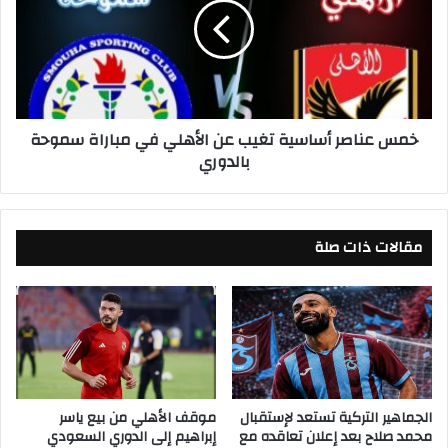
ي
ع
و
ن
س
ا
م
ص
و
ر
ح
أ
خمس عناصر أساسية تغيب عن الأهلي في مباراة سموحة
ة
س
بالدوري
ف
ا
ي
س
ا
ي
ل
ة
د
مقالات ذات صلة
ت
و
غ
ر
ي
ي
ب
ا
ع
ل
ن
م
ا
ص
ل
ر
أ
الجماهير التركية تستعد لإستقبال
موقف الأهلي من بيع ياسر
ي
محمد صلاح بعد إعلان تعاقده مع
إبراهيم إلى الدوري السعودي
ه