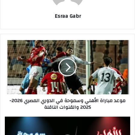
Esraa Gabr
م
و
ع
د
م
ب
ا
ر
ا
موعد مباراة الأهلي وسموحة في الدوري المصري 2026-
ة
2025 والقنوات الناقلة
ا
ل
أ
خ
ه
م
ل
س