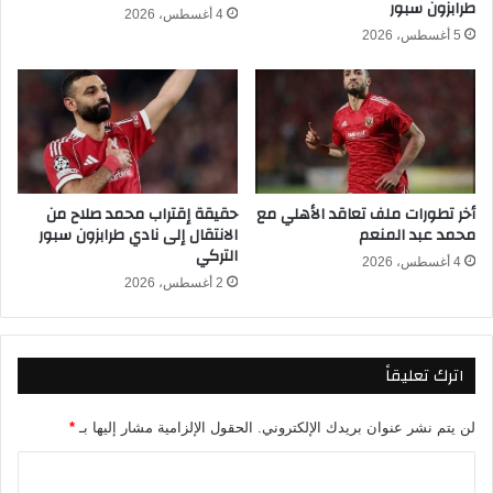
طرابزون سبور
2
ل
4 أغسطس، 2026
0
ي
5 أغسطس، 2026
2
ف
6
ي
-
م
2
ب
0
ا
2
ر
5
ا
أخر تطورات ملف تعاقد الأهلي مع
حقيقة إقتراب محمد صلاح من
و
ة
محمد عبد المنعم
الانتقال إلى نادي طرابزون سبور
ا
س
التركي
ل
م
4 أغسطس، 2026
ق
2 أغسطس، 2026
و
ن
ح
و
ة
ا
ب
اترك تعليقاً
ت
ا
ا
ل
ل
د
لن يتم نشر عنوان بريدك الإلكتروني.
الحقول الإلزامية مشار إليها بـ
*
ن
و
ا
ا
ر
ق
ي