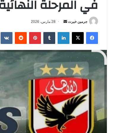
في المرحلة النهائي
جرمين خيرت
أ
28 مارس، 2026
ر
فيسبوك
‫X
لينكدإن
‏Tumblr
بينتيريست
‏Reddit
‏te
س
ل
ب
ر
ي
د
ا
إ
ل
ك
ت
ر
و
ن