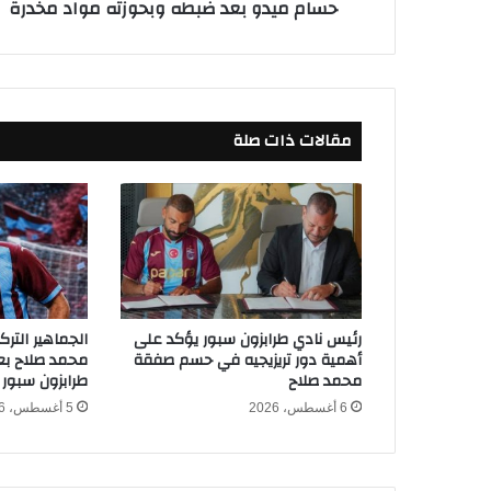
حسام ميدو بعد ضبطه وبحوزته مواد مخدرة
ا
م
ة
ت
و
ج
مقالات ذات صلة
ه
أ
ر
ب
ع
ة
ت
ه
م
رئيس نادي طرابزون سبور يؤكد على
الجماهير التر
ل
أهمية دور تريزيجيه في حسم صفقة
محمد صلاح بعد
ا
محمد صلاح
طرابزون سبور
ب
6 أغسطس، 2026
5 أغسطس، 2026
ن
أ
ح
م