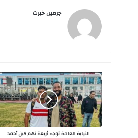
جرمين خيرت
ا
ل
ن
ي
ا
ب
ة
ا
ل
النيابة العامة توجه أربعة تهم لابن أحمد
ع