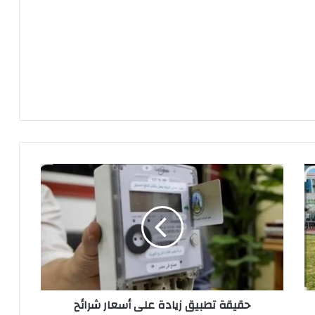
ح
ق
ي
ق
ة
ت
ط
ب
ي
حقيقة تطبيق زيادة على أسعار شرائح
ق