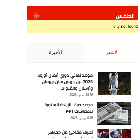
الطقس
city not found
الأشهر
الأخيرة
موعد نهائي دوري أبطال أوروبا
2026 بين باريس سان جيرمان
وأرسنال والقنوات
18 مايو، 2026
موعد صرف الزيادة السنوية
للمعاشات ٢٠٢٦
9 يونيو، 2026
تصرف مفاجئ من جماهير