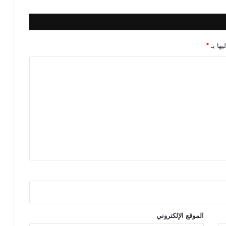
ر
ب
ا
ء
يها بـ
*
خ
ل
ا
ل
ا
ل
ف
ت
ر
ة
ا
ل
م
ق
ب
ل
الموقع الإلكتروني
ة