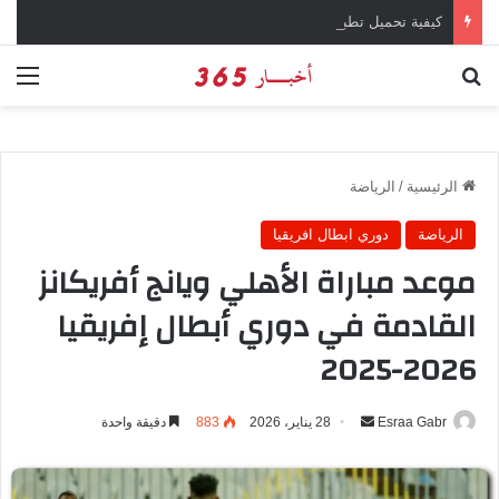
كيفية تحميل تطبيق تيمو temu للتسوق الإلكتروني عبر الإنترنت
بحث عن
الق
الرئيسية
/
الرياضة
الرياضة
دوري ابطال افريقيا
موعد مباراة الأهلي ويانج أفريكانز
القادمة في دوري أبطال إفريقيا
2026-2025
Esraa Gabr
أ
28 يناير، 2026
883
دقيقة واحدة
ر
س