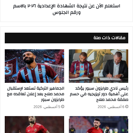
استعلم الآن عن نتيجة الشهادة الإعدادية ٢٠٢٦ بالاسم
م
ن
ورقم الجلوس
ة
ع
ب
ن
ع
ن
د
ت
ا
مقالات ذات صلة
ي
ل
ج
ف
ة
و
ا
ز
ل
ع
ش
ل
ه
ى
ا
و
د
رئيس نادي طرابزون سبور يؤكد
الجماهير التركية تستعد لإستقبال
ا
على أهمية دور تريزيجيه في حسم
محمد صلاح بعد إعلان تعاقده مع
ة
صفقة محمد صلاح
طرابزون سبور
د
ا
ي
ل
6 أغسطس، 2026
5 أغسطس، 2026
د
إ
ج
ع
ل
د
ة
ا