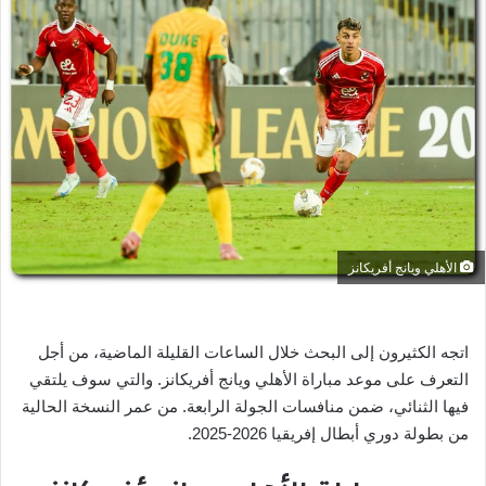
ل
ب
ر
ي
د
ا
إ
ل
ك
ت
ر
الأهلي ويانج أفريكانز
و
ن
ي
اتجه الكثيرون إلى البحث خلال الساعات القليلة الماضية، من أجل
ا
التعرف على موعد مباراة الأهلي ويانج أفريكانز. والتي سوف يلتقي
فيها الثنائي، ضمن منافسات الجولة الرابعة. من عمر النسخة الحالية
من بطولة دوري أبطال إفريقيا 2026-2025.