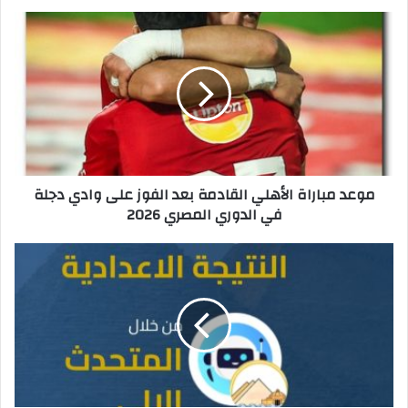
م
و
ع
د
م
ب
ا
ر
ا
موعد مباراة الأهلي القادمة بعد الفوز على وادي دجلة
ة
في الدوري المصري 2026
ا
ل
أ
ا
ه
س
ل
ت
ي
ع
ا
ل
ل
م
ق
ا
ا
ل
د
آ