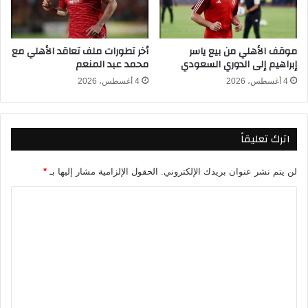
ف
د
ي
ي
ا
ة
موقف الأهلي من بيع ياسر
أخر تطورات ملف تعاقد الأهلي مع
ل
٢
إبراهيم إلى الدوري السعودي
محمد عبد المنعم
د
٠
و
٢
4 أغسطس، 2026
4 أغسطس، 2026
ر
٦
ي
ب
ا
ا
اترك تعليقاً
ل
ل
م
ا
ص
س
لن يتم نشر عنوان بريدك الإلكتروني.
الحقول الإلزامية مشار إليها بـ
*
ر
م
ي
و
ا
2
ر
ل
0
ق
ت
2
م
6
ا
ع
ل
ل
ج
ل
ي