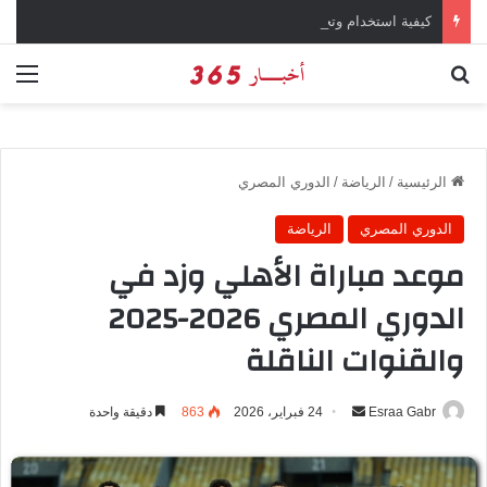
كيفية استخدام وتحميل تطبيق X تويتر سابقاً
بحث عن
الق
الرئيسية
/
الرياضة
/
الدوري المصري
الدوري المصري
الرياضة
موعد مباراة الأهلي وزد في
الدوري المصري 2026-2025
والقنوات الناقلة
Esraa Gabr
أ
24 فبراير، 2026
863
دقيقة واحدة
ر
س