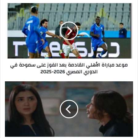
م
و
ع
د
م
ب
ا
ر
ا
موعد مباراة الأهلي القادمة بعد الفوز على سموحة في
ة
الدوري المصري 2026-2025
ا
ل
أ
ح
ه
س
ل
ن
ي
ي
ا
س
ل
ا
ق
و
ا
م
د
م