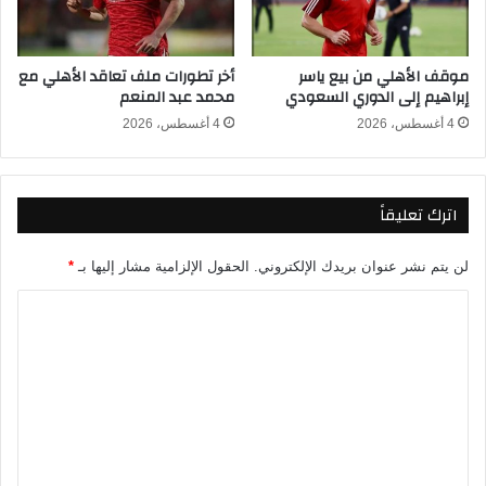
ل
ق
د
ة
و
٨
موقف الأهلي من بيع ياسر
أخر تطورات ملف تعاقد الأهلي مع
ر
م
إبراهيم إلى الدوري السعودي
محمد عبد المنعم
ي
ن
ا
ا
4 أغسطس، 2026
4 أغسطس، 2026
ل
ل
م
س
ص
ت
اترك تعليقاً
ر
م
ي
و
2
ن
لن يتم نشر عنوان بريدك الإلكتروني.
الحقول الإلزامية مشار إليها بـ
*
0
ا
2
ل
ا
6
ي
ل
-
ز
ت
2
ا
0
ع
2
ل
5
ي