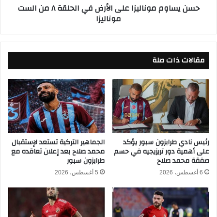
حسن يساوم موناليزا على الأرض في الحلقة ٨ من الست
م
و
موناليزا
ة
ن
ب
ا
ع
ل
د
ي
ا
مقالات ذات صلة
ز
ل
ا
ف
ع
و
ل
ز
ى
ع
ا
ل
ل
ى
أ
س
ر
رئيس نادي طرابزون سبور يؤكد
الجماهير التركية تستعد لإستقبال
م
على أهمية دور تريزيجيه في حسم
محمد صلاح بعد إعلان تعاقده مع
ض
صفقة محمد صلاح
طرابزون سبور
و
ف
ح
ي
6 أغسطس، 2026
5 أغسطس، 2026
ة
ا
ف
ل
ي
ح
ا
ل