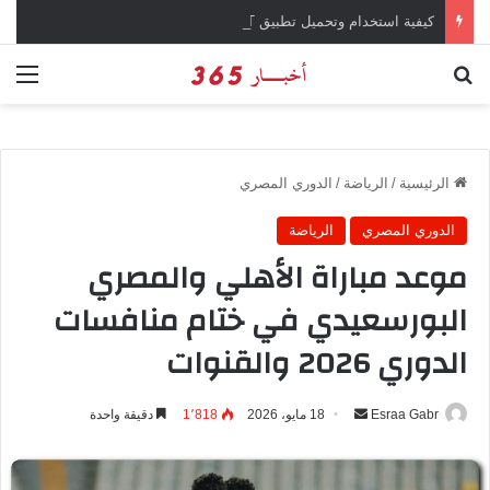
كيفية استخدام وتحميل تطبيق chatGPT وإجراء المحادثات المباشرة والمراسلات الفورية
بحث عن
الق
الرئيسية
/
الرياضة
/
الدوري المصري
الدوري المصري
الرياضة
موعد مباراة الأهلي والمصري
البورسعيدي في ختام منافسات
الدوري 2026 والقنوات
Esraa Gabr
أ
18 مايو، 2026
1٬818
دقيقة واحدة
ر
س