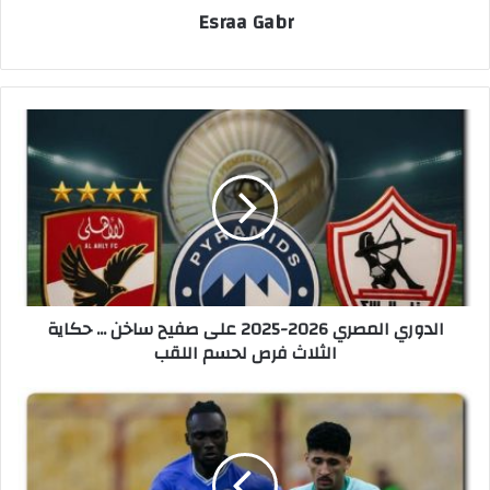
Esraa Gabr
ا
ل
د
و
ر
ي
ا
ل
م
الدوري المصري 2026-2025 على صفيح ساخن ... حكاية
ص
الثلاث فرص لحسم اللقب
ر
ي
2
م
0
و
2
ع
6
د
-