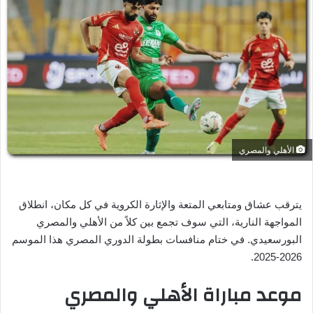
ل
ب
ر
ي
د
ا
إ
ل
ك
الأهلي والمصري
ت
ر
و
يترقب عشاق ومتابعي المتعة والإثارة الكروية في كل مكان، انطلاق
ن
ي
المواجهة النارية، التي سوف تجمع بين كلاً من الأهلي والمصري
ا
البورسعيدي. في ختام منافسات بطولة الدوري المصري هذا الموسم
2026-2025.
موعد مباراة الأهلي والمصري