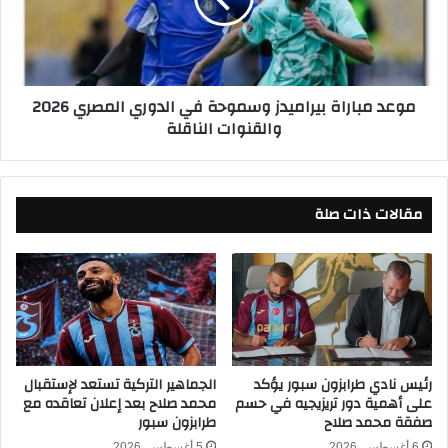
م
2
ب
0
ا
2
ر
5
ا
موعد مباراة بيراميدز وسموحة في الدوري المصري 2026
ع
ة
والقنوات الناقلة
ل
ب
ى
ي
ص
ر
ف
ا
ي
مقالات ذات صلة
م
ح
ي
س
د
ا
ز
خ
و
ن
س
.
م
.
و
.
ح
رئيس نادي طرابزون سبور يؤكد
الجماهير التركية تستعد لإستقبال
ح
على أهمية دور تريزيجيه في حسم
محمد صلاح بعد إعلان تعاقده مع
ة
صفقة محمد صلاح
طرابزون سبور
ك
ف
ا
ي
6 أغسطس، 2026
5 أغسطس، 2026