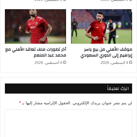
ي
ا
ة
ل
ا
د
ل
و
ث
ر
ل
ي
ا
ا
موقف الأهلي من بيع ياسر
أخر تطورات ملف تعاقد الأهلي مع
ث
ل
إبراهيم إلى الدوري السعودي
محمد عبد المنعم
ف
م
ر
ص
4 أغسطس، 2026
4 أغسطس، 2026
ص
ر
ل
ي
ح
2
اترك تعليقاً
س
0
م
2
ا
6
لن يتم نشر عنوان بريدك الإلكتروني.
الحقول الإلزامية مشار إليها بـ
*
ل
و
ل
ا
ا
ق
ل
ل
ب
ق
ت
ن