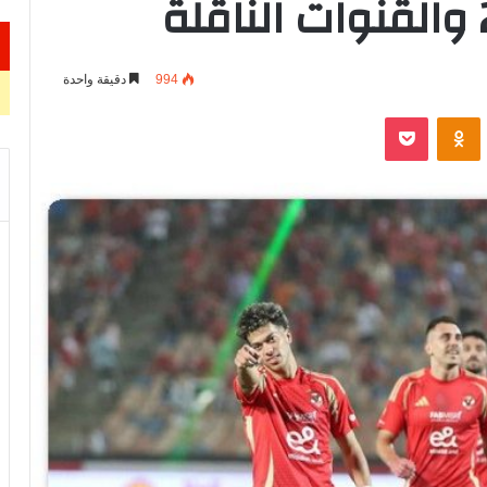
994
دقيقة واحدة
VKontak
Odnoklassniki
‫Pocket