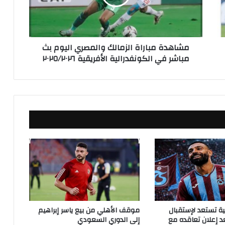
ة
م
ب
ا
مشاهدة مباراة الزمالك والمصري اليوم بث
ر
مباشر في الكونفدرالية الأفريقية ٢٠٢٥/٢٠٢٦
ا
ة
ا
ل
ز
م
ا
ل
ك
و
ا
ل
م
ص
ر
كية تستعد لإستقبال
موقف الأهلي من بيع ياسر إبراهيم
ي
 إعلان تعاقده مع
إلى الدوري السعودي