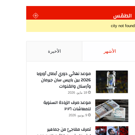
الطقس
city not found
الأشهر
الأخيرة
موعد نهائي دوري أبطال أوروبا
2026 بين باريس سان جيرمان
وأرسنال والقنوات
18 مايو، 2026
موعد صرف الزيادة السنوية
للمعاشات ٢٠٢٦
9 يونيو، 2026
تصرف مفاجئ من جماهير