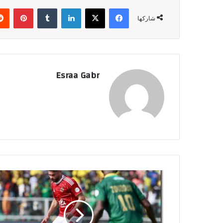
فيسبوك
‫X
لينكدإن
‏Tumblr
بينتيريست
شاركها
Esraa Gabr
م
و
ع
د
م