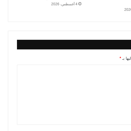
ا
4 أغسطس، 2026
ل
ي
و
م
ب
ث
م
ب
ا
يها بـ
*
ش
ر
ف
ي
ا
ل
ك
و
ن
ف
د
ر