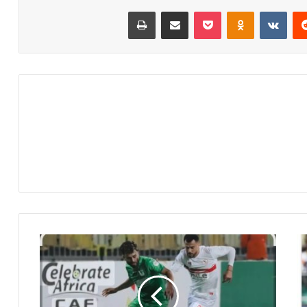
‏Reddit
‏VKontakte
Odnoklassniki
‫Pocket
مشاركة عبر البريد
طباعة
م
ش
ا
ه
د