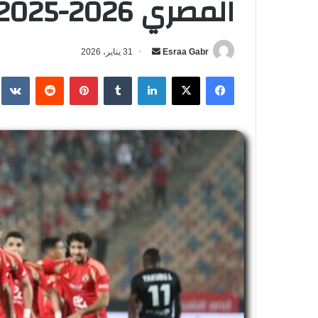
المصري 2026-2025 والقنوات الناقلة
Esraa Gabr
أ
31 يناير، 2026
ر
فيسبوك
‫X
لينكدإن
‏Tumblr
بينتيريست
‏Reddit
‏te
س
ل
ب
ر
ي
د
ا
إ
ل
ك
ت
ر
و
ن