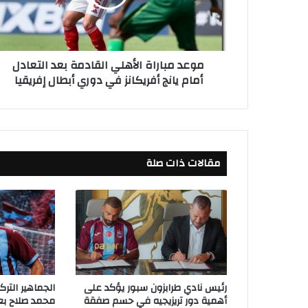
ب
ا
ر
ا
موعد مباراة الأهلي القادمة بعد التعادل
ة
أمام يانج أفريكانز في دوري أبطال إفريقيا
ا
ل
أ
ه
ل
ي
مقالات ذات صلة
ا
ل
ق
ا
د
م
ة
ب
ع
رئيس نادي طرابزون سبور يؤكد على
الجماهير التر
د
أهمية دور تريزيجيه في حسم صفقة
محمد صلاح بعد