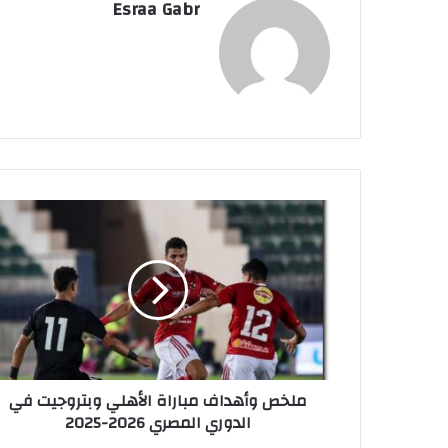
Esraa Gabr
م
ل
خ
ص
و
أ
ه
د
ا
ملخص وأهداف مباراة الأهلي وبتروجيت في
ف
الدوري المصري 2026-2025
م
ب