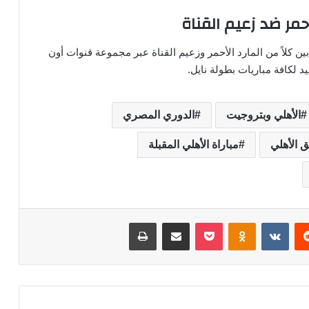
حمر ضد زعيم القناة
 كلاً من المارد الأحمر وزعيم القناة عبر مجموعة قنوات أون
د لكافة مباريات بطولة نايل.
الأهلي وبتروجيت
الدوري المصري
ق الأهلي
مباراة الأهلي المقبلة
‏Reddit
‏VKontakte
Odnoklassniki
‫Pocket
مشاركة عبر البريد
طباعة