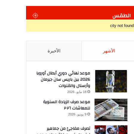
الطقس
city not found
الأشهر
الأخيرة
موعد نهائي دوري أبطال أوروبا
2026 بين باريس سان جيرمان
وأرسنال والقنوات
18 مايو، 2026
موعد صرف الزيادة السنوية
للمعاشات ٢٠٢٦
9 يونيو، 2026
تصرف مفاجئ من جماهير