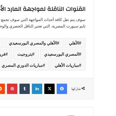
القنوات الناقلة لمواجهة المارد الأ
سوف يتم نقل كافة أحداث المواجهة التي سوف تجمع بين
تايم سبورت المصرية. التي تعتبر الناقل الحصري والوحي
الأهلي
الأهلي والمصري البورسعيدي
المصري البورسعيدي
بتروجيت
فري
مباريات الأهلي
مباريات الدوري المصري
فيسبوك
‫X
لينكدإن
‏Tumblr
بينتيريست
شاركها