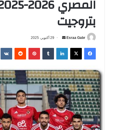
بتروجيت
Esraa Gabr
أ
29 أكتوبر، 2025
ر
فيسبوك
‫X
لينكدإن
‏Tumblr
بينتيريست
‏Reddit
‏te
س
ل
ب
ر
ي
د
ا
إ
ل
ك
ت
ر