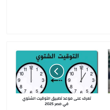
ت
ع
ر
ف
ع
ل
ى
م
و
تعرف على موعد تطبيق التوقيت الشتوي
ع
في مصر 2025
د
ت