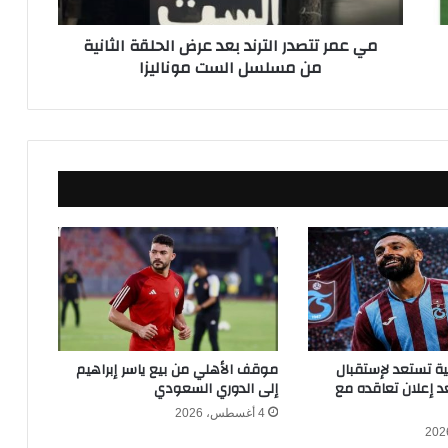
ص
د
مي عمر تتصدر الترند بعد عرض الحلقة الثانية
ر
من مسلسل الست موناليزا
ا
ل
ت
ر
ن
د
ب
ع
د
ع
ر
ض
ا
ل
ح
كية تستعد لإستقبال
موقف الأهلي من بيع ياسر إبراهيم
ل
 إعلان تعاقده مع
إلى الدوري السعودي
ق
4 أغسطس، 2026
ة
ا