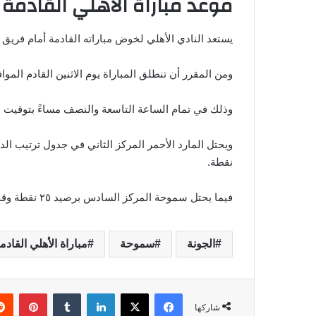
موعد مباراة الأهلي القادمة
يستعد النادي الأهلي لخوض مباراته القادمة أمام فري
ومن المقرر أن تنطلق المباراة يوم الاثنين القادم المو
وذلك في تمام الساعة التاسعة والنصف مساءً بتوقيت ا
نقطة.
فيما يحتل سموحة المركز السادس برصيد ٢٥ نقطة وقد لعب مباراة زائدة عن المارد الأحمر.
الجونة
سموحة
مباراة الأهلي القادم
فيسبوك
‫X
لينكدإن
‏Tumblr
بينتيريست
شاركها