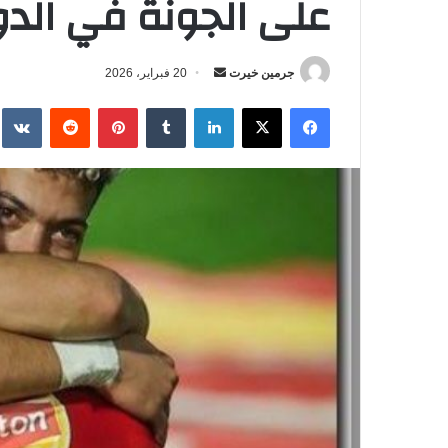
على الجونة في الدوري ال
جرمين خيرت
أ
20 فبراير، 2026
ر
فيسبوك
‫X
لينكدإن
‏Tumblr
بينتيريست
‏Reddit
‏te
س
ل
ب
ر
ي
د
ا
إ
ل
ك
ت
ر
و
ن