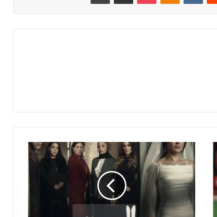
م
ي
ع
م
ر
ت
ت