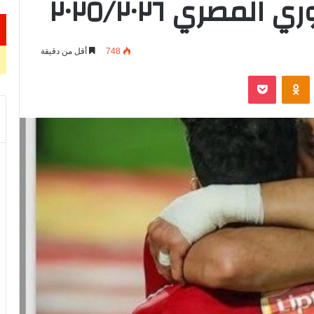
مصري ٢٠٢٥/٢٠٢٦
748
أقل من دقيقة
VKontak
Odnoklassniki
‫Pocket