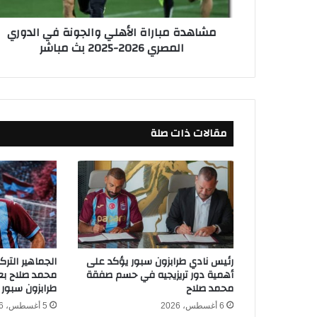
ب
ا
مشاهدة مباراة الأهلي والجونة في الدوري
ر
المصري 2026-2025 بث مباشر
ا
ة
ا
ل
أ
ه
مقالات ذات صلة
ل
ي
و
ا
ل
ج
و
ن
ة
رئيس نادي طرابزون سبور يؤكد على
الجماهير التر
ف
أهمية دور تريزيجيه في حسم صفقة
محمد صلاح بعد
ي
محمد صلاح
طرابزون سبور
ا
6 أغسطس، 2026
5 أغسطس، 2026
ل