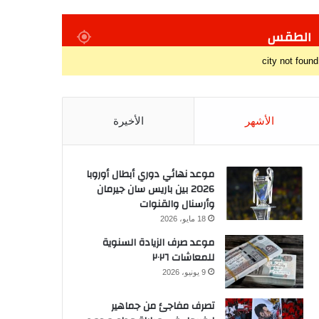
الطقس
city not found
الأشهر
الأخيرة
موعد نهائي دوري أبطال أوروبا
2026 بين باريس سان جيرمان
وأرسنال والقنوات
18 مايو، 2026
موعد صرف الزيادة السنوية
للمعاشات ٢٠٢٦
9 يونيو، 2026
تصرف مفاجئ من جماهير