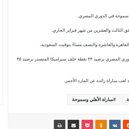
ق سموحة في الدوري المصري.
افق الثالث والعشرين من شهر فبراير الجاري.
لقاهرة والعاشرة والنصف مساءً بتوقيت السعودية.
ويحتل المارد الأحمر المركز الثاني في جدول ترتيب الدوري المصري برصيد ٣٣ نقطة خلف سيراميكا المتصدر برصيد ٣٥
ة
مباراة الأهلي وسموحة
‏Reddit
‏VKontakte
Odnoklassniki
‫Pocket
مشاركة عبر البريد
طباعة