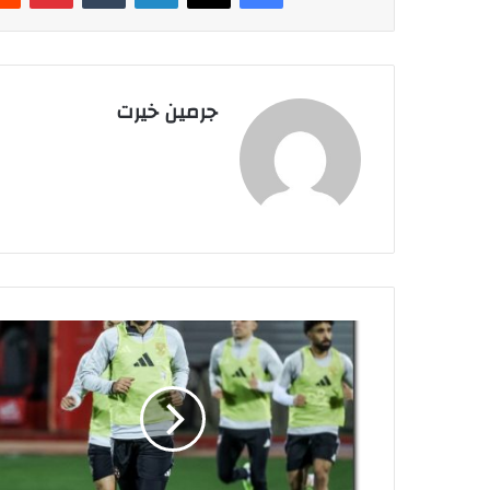
جرمين خيرت
م
ش
ا
ه
د
ة
م