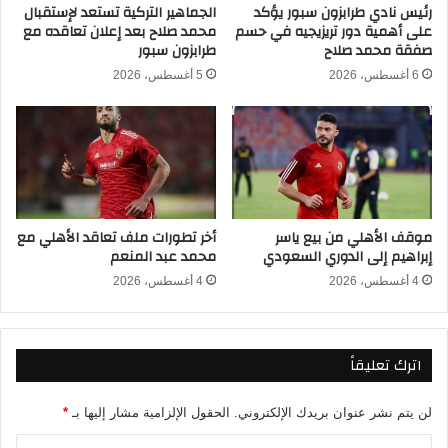
ي
س
رئيس نادي طرابزون سبور يؤكد
الجماهير التركية تستعد لإستقبال
د
على أهمية دور تريزيجيه في حسم
محمد صلاح بعد إعلان تعاقده مع
ك
صفقة محمد صلاح
طرابزون سبور
و
و
ر
ي
6 أغسطس، 2026
5 أغسطس، 2026
ي
و
أ
ن
ب
ا
ط
ي
ا
ت
ل
د
إ
ا
موقف الأهلي من بيع ياسر
أخر تطورات ملف تعاقد الأهلي مع
ف
ل
إبراهيم إلى الدوري السعودي
محمد عبد المنعم
ر
ز
ي
ا
4 أغسطس، 2026
4 أغسطس، 2026
ق
م
ي
ب
ا
ي
اترك تعليقاً
و
ب
ي
ث
ح
م
لن يتم نشر عنوان بريدك الإلكتروني.
الحقول الإلزامية مشار إليها بـ
*
س
ب
م