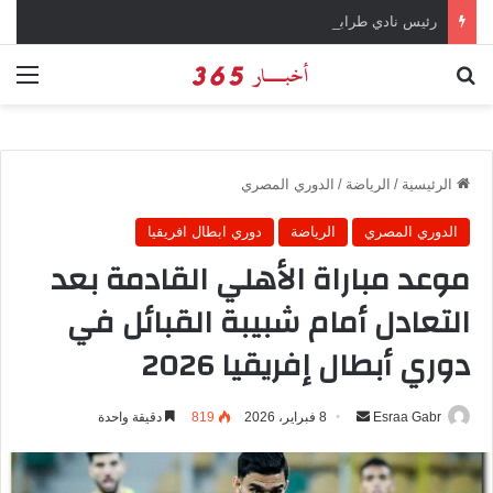
رئيس نادي طرابزون سبور يؤكد على أهمية دور تريزيجيه في حسم صفقة محمد صلاح
بحث عن
الق
الرئيسية
/
الرياضة
/
الدوري المصري
الدوري المصري
الرياضة
دوري ابطال افريقيا
موعد مباراة الأهلي القادمة بعد
التعادل أمام شبيبة القبائل في
دوري أبطال إفريقيا 2026
Esraa Gabr
أ
8 فبراير، 2026
819
دقيقة واحدة
ر
س