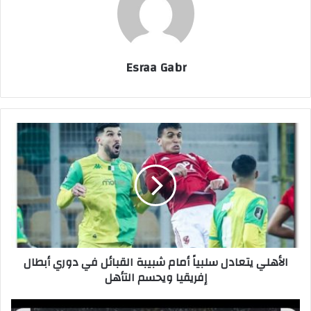
Esraa Gabr
ا
ل
أ
ه
ل
ي
ي
ت
ع
الأهلي يتعادل سلبياً أمام شبيبة القبائل في دوري أبطال
ا
إفريقيا ويحسم التأهل
د
ل
س
م