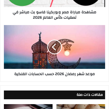
ب
ا
مشاهدة مباراة مصر وبوركينا فاسو بث مباشر في
ر
تصفيات كأس العالم 2026
ا
ة
م
م
ص
و
ر
ع
و
د
ب
ش
و
ه
ر
ر
ك
ر
ي
م
موعد شهر رمضان 2026 حسب الحسابات الفلكية
ن
ض
ا
ا
ف
ن
ا
2
مقالات ذات صلة
س
0
و
2
ب
6
ث