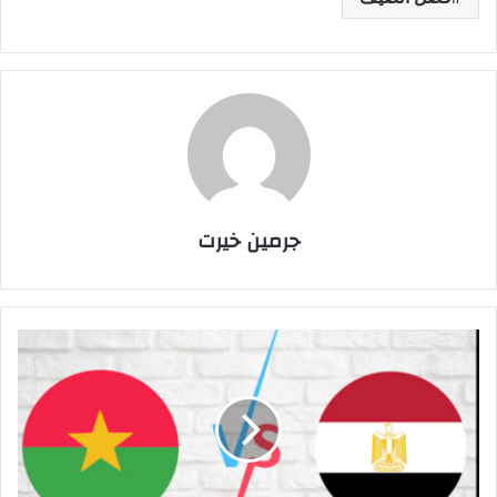
جرمين خيرت
م
ش
ا
ه
د
ة
م