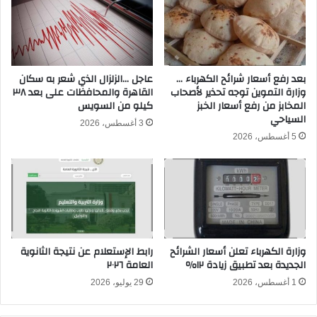
ح
م
س
ب
ب
ا
ا
ش
ل
ر
بعد رفع أسعار شرائح الكهرباء …
عاجل …الزلزال الذي شعر به سكان
ح
وزارة التموين توجه تحذير لأصحاب
القاهرة والمحافظات على بعد ٣٨
ف
س
المخابز من رفع أسعار الخبز
كيلو من السويس
ي
ا
السياحي
ت
ب
3 أغسطس، 2026
ص
ا
5 أغسطس، 2026
ف
ت
ي
ا
ا
ل
ت
ف
ك
ل
أ
ك
س
ي
وزارة الكهرباء تعلن أسعار الشرائح
رابط الإستعلام عن نتيجة الثانوية
ا
ة
الجديدة بعد تطبيق زيادة ١٢٪
العامة ٢٠٢٦
ل
ع
1 أغسطس، 2026
29 يوليو، 2026
ا
ل