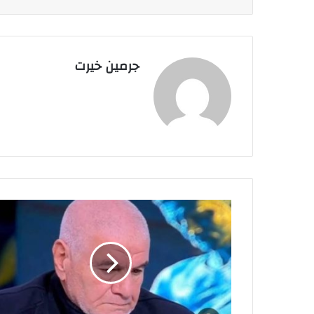
جرمين خيرت
إ
ك
ر
ا
م
ي
ا
ل