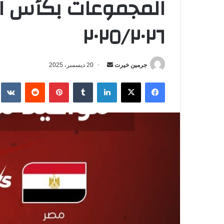
المجموعات بكأس الأ
٢٠٢٥/٢٠٢٦
جرمين خيرت
أ
20 ديسمبر، 2025
ر
فيسبوك
‫X
لينكدإن
‏Tumblr
بينتيريست
‏Reddit
‏te
س
ل
ب
ر
ي
د
ا
إ
ل
ك
ت
ر