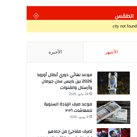
الطقس
city not found
الأشهر
الأخيرة
موعد نهائي دوري أبطال أوروبا
2026 بين باريس سان جيرمان
وأرسنال والقنوات
18 مايو، 2026
موعد صرف الزيادة السنوية
للمعاشات ٢٠٢٦
9 يونيو، 2026
تصرف مفاجئ من جماهير