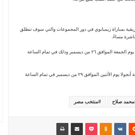
يقية بمباراة زيمبابوي في دور المجموعات والتي سوف تنطلق
وتأتي ثاني مواجهات البطولة مع منتخب جنوب أفريقيا يوم الجمعة الموافق ٢٦ من ديسمبر وذلك في تمام الساعة
ومن ثم تختتم مصر مباريات مرحلة المجموعات بمواجهة أنجولا يوم الأثنين الموافق ٢٩ من ديسمبر في تمام الساعة
محمد صلاح
منتخب مصر
‏Reddit
‏VKontakte
Odnoklassniki
‫Pocket
مشاركة عبر البريد
طباعة