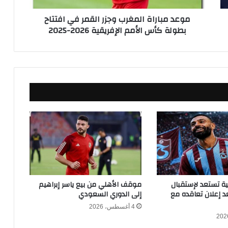
ا
موعد مباراة المغرب وجزر القمر في افتتاح
ة
بطولة كأس الأمم الإفريقية 2026-2025
ا
ل
م
غ
ر
ب
و
ج
ز
ر
ا
ل
ق
م
ر
كية تستعد لإستقبال
موقف الأهلي من بيع ياسر إبراهيم
ف
 إعلان تعاقده مع
إلى الدوري السعودي
ي
4 أغسطس، 2026
ا
ف