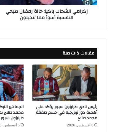
ش
إكرامي الشحات باكيا: حالة رمضان صبحي
ح
النفسية أسوأ مما تتخيلون
ا
ت
ب
ا
ك
ي
مقالات ذات صلة
ا
:
ح
ا
ل
ة
ر
م
ض
رئيس نادي طرابزون سبور يؤكد على
الجماهير التر
ا
أهمية دور تريزيجيه في حسم صفقة
محمد صلاح بعد
ن
محمد صلاح
طرابزون سبور
ص
6 أغسطس، 2026
5 أغسطس، 2026
ب