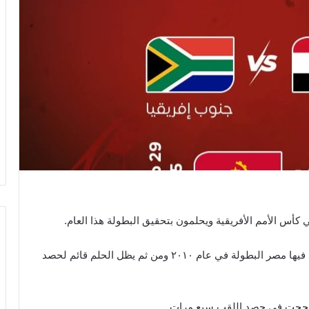
أس الأمم الأفريقية ويحلمون بتحقيق البطولة هذا العام.
وذلك بعد سنوات من الغياب حيث كان أخر مرة حصدت فيها مصر البطولة في عام ٢٠١٠ ومن ثم يظل الحلم قائم لحصد
ث نجحت في حصد اللقب سبع مرات.