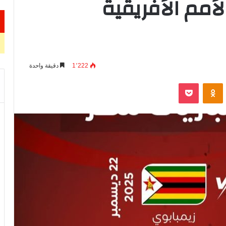
مم الأفريقية
1٬222
دقيقة واحدة
VKontak
Odnoklassniki
‫Pocket