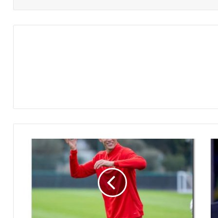
م
و
ع
د
م
ب
ا
ر