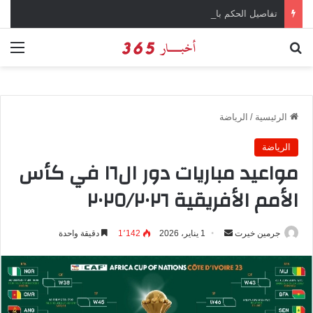
تفاصيل الحكم بالإعدام على سارة خليفة في قضية المخدرات الكبرى
بحث عن
الق
الرئيسية
/
الرياضة
الرياضة
مواعيد مباريات دور ال١٦ في كأس
الأمم الأفريقية ٢٠٢٥/٢٠٢٦
جرمين خيرت
أ
1 يناير، 2026
1٬142
دقيقة واحدة
ر
س
ل
ب