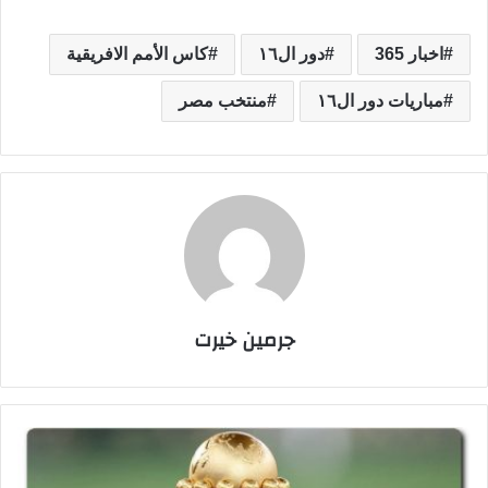
اخبار 365
دور ال١٦
كاس الأمم الافريقية
مباريات دور ال١٦
منتخب مصر
جرمين خيرت
ت
ر
ت