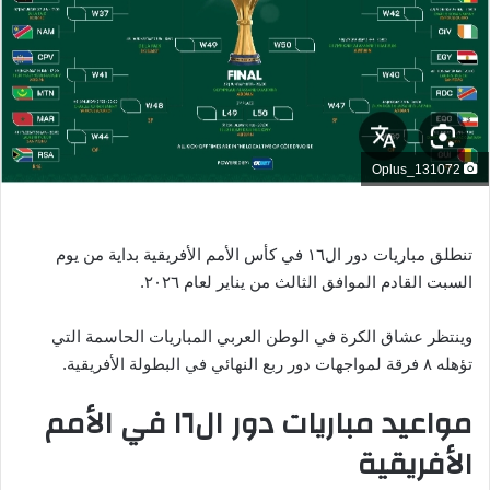
ر
ي
د
ا
إ
ل
ك
Oplus_131072
ت
ر
و
تنطلق مباريات دور ال١٦ في كأس الأمم الأفريقية بداية من يوم
ن
السبت القادم الموافق الثالث من يناير لعام ٢٠٢٦.
ي
ا
وينتظر عشاق الكرة في الوطن العربي المباريات الحاسمة التي
تؤهله ٨ فرقة لمواجهات دور ربع النهائي في البطولة الأفريقية.
مواعيد مباريات دور ال١٦ في الأمم
الأفريقية