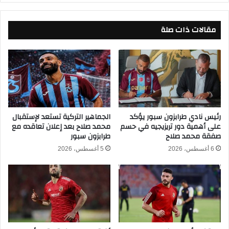
ر
إ
ي
ن
ق
مقالات ذات صلة
ج
ي
ا
ة
ز
2
ج
0
د
2
ي
6
د
-
ف
2
ي
رئيس نادي طرابزون سبور يؤكد
الجماهير التركية تستعد لإستقبال
0
على أهمية دور تريزيجيه في حسم
محمد صلاح بعد إعلان تعاقده مع
ك
صفقة محمد صلاح
طرابزون سبور
2
أ
5
س
6 أغسطس، 2026
5 أغسطس، 2026
ب
ا
ع
ل
د
أ
ا
م
ن
م
ت
ا
ه
ل