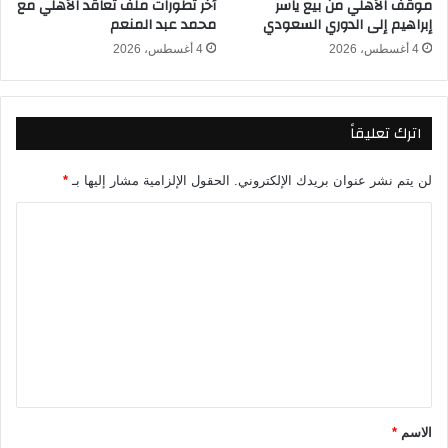
موقف الأهلي من بيع ياسر
أخر تطورات ملف تعاقد الأهلي مع
ا
أ
إبراهيم إلى الدوري السعودي
محمد عبد المنعم
ء
ف
ل
ر
4 أغسطس، 2026
4 أغسطس، 2026
ق
ي
ا
ق
ء
ي
اترك تعليقاً
ا
ة
ت
٢
ا
٠
لن يتم نشر عنوان بريدك الإلكتروني.
الحقول الإلزامية مشار إليها بـ
*
ل
٢
ج
٥
ا
و
/
ل
ل
٢
ت
ة
٠
ا
٢
ع
ل
٦
ل
ث
ا
ي
ل
ق
ث
ة
*
الاسم
*