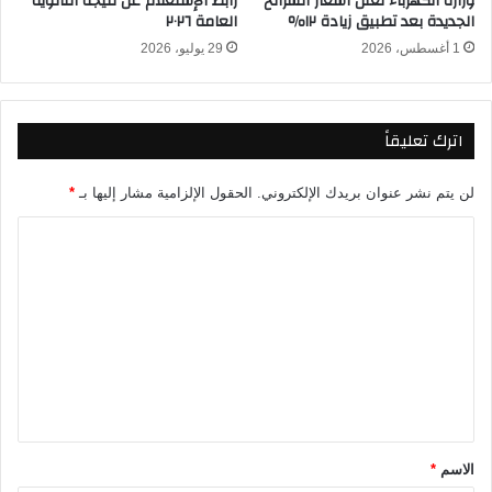
وزارة الكهرباء تعلن أسعار الشرائح
رابط الإستعلام عن نتيجة الثانوية
ف
ن
الجديدة بعد تطبيق زيادة ١٢٪
العامة ٢٠٢٦
ر
ه
ي
1 أغسطس، 2026
29 يوليو، 2026
ا
ق
ئ
ي
ي
ا
ا
اترك تعليقاً
ل
ك
و
لن يتم نشر عنوان بريدك الإلكتروني.
الحقول الإلزامية مشار إليها بـ
*
ن
ا
ف
د
ل
ر
ت
ا
ل
ع
ي
ل
ة
ا
ي
ل
ق
أ
*
ف
الاسم
*
ر