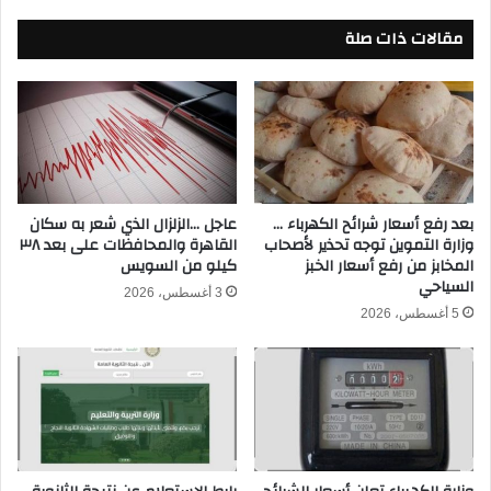
ب
م
ع
مقالات ذات صلة
ا
د
ل
ا
ك
ل
و
خ
ش
ر
ب
و
ا
ج
ب
م
ب
بعد رفع أسعار شرائح الكهرباء …
عاجل …الزلزال الذي شعر به سكان
ن
وزارة التموين توجه تحذير لأصحاب
القاهرة والمحافظات على بعد ٣٨
ل
المخابز من رفع أسعار الخبز
كيلو من السويس
د
و
السياحي
و
ز
3 أغسطس، 2026
ر
د
5 أغسطس، 2026
ي
ا
أ
د
ب
ف
ط
ي
ا
ن
ل
ص
أ
ف