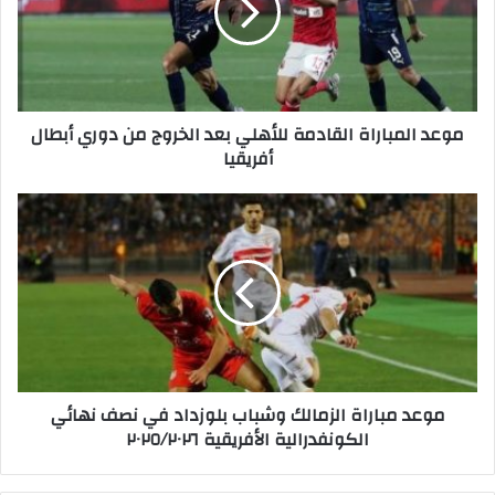
ا
ل
م
ب
ا
موعد المباراة القادمة للأهلي بعد الخروج من دوري أبطال
ر
أفريقيا
ا
ة
ا
م
ل
و
ق
ع
ا
د
د
م
م
ب
ة
ا
ل
ر
ل
ا
موعد مباراة الزمالك وشباب بلوزداد في نصف نهائي
أ
ة
الكونفدرالية الأفريقية ٢٠٢٥/٢٠٢٦
ه
ا
ل
ل
ي
ز