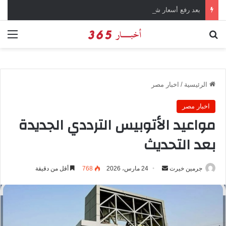
بعد رفع أسعار شرائح الكهرباء … وزارة التموين توجه تحذير لأصحاب المخابز من رفع أسعار الخبز السياحي
بحث عن
الق
الرئيسية
/
اخبار مصر
اخبار مصر
مواعيد الأتوبيس الترددي الجديدة
بعد التحديث
جرمين خيرت
أ
24 مارس، 2026
768
أقل من دقيقة
ر
س
ل
ب