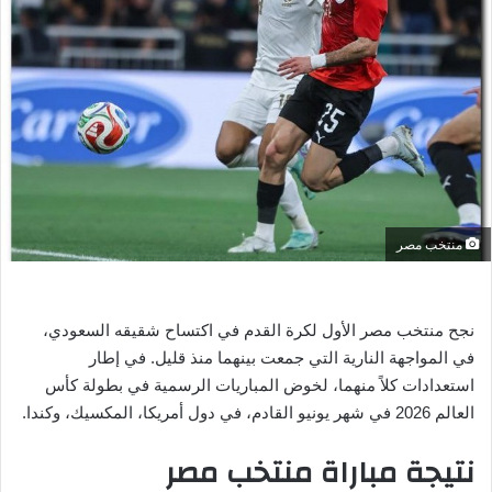
ر
ي
د
ا
إ
ل
ك
ت
ر
منتخب مصر
و
ن
ي
نجح منتخب مصر الأول لكرة القدم في اكتساح شقيقه السعودي،
ا
في المواجهة النارية التي جمعت بينهما منذ قليل. في إطار
استعدادات كلاً منهما، لخوض المباريات الرسمية في بطولة كأس
العالم 2026 في شهر يونيو القادم، في دول أمريكا، المكسيك، وكندا.
نتيجة مباراة منتخب مصر