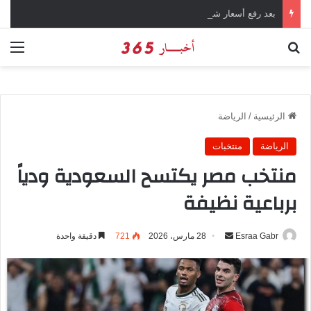
بعد رفع أسعار شرائح الكهرباء … وزارة التموين توجه تحذير لأصحاب المخابز من رفع أسعار الخبز السياحي
بحث عن
الق
الرئيسية
/
الرياضة
الرياضة
منتخبات
منتخب مصر يكتسح السعودية ودياً
برباعية نظيفة
Esraa Gabr
أ
28 مارس، 2026
721
دقيقة واحدة
ر
س
ل
ب