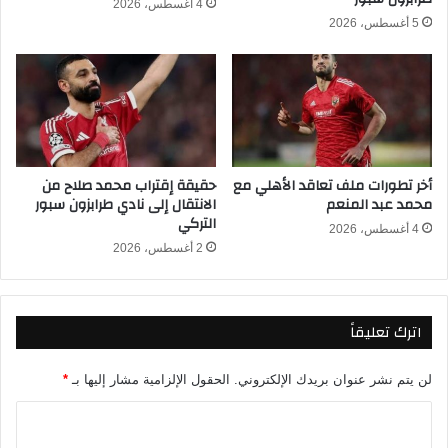
4 أغسطس، 2026
ر
ل
5 أغسطس، 2026
ا
ف
ل
و
ا
ز
س
ع
ت
ل
ع
ى
د
ا
أخر تطورات ملف تعاقد الأهلي مع
حقيقة إقتراب محمد صلاح من
ا
ل
محمد عبد المنعم
الانتقال إلى نادي طرابزون سبور
د
س
التركي
ل
ع
4 أغسطس، 2026
ك
2 أغسطس، 2026
و
أ
د
س
ي
ا
ة
اترك تعليقاً
ل
و
ع
د
ا
ي
لن يتم نشر عنوان بريدك الإلكتروني.
الحقول الإلزامية مشار إليها بـ
*
ل
اً
ا
م
٢
ل