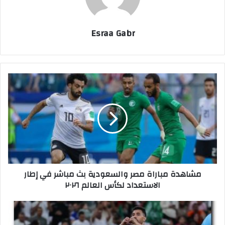
Esraa Gabr
م
ش
ا
ه
د
ة
م
ب
ا
مشاهدة مباراة مصر والسعودية بث مباشر في إطار
ر
الاستعداد لكأس العالم ٢٠٢٦
ا
ة
م
م
ص
و